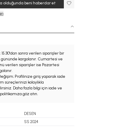
ta olduğunda beni haberdar et
rı
;
15.30'dan sonra verilen siparişler bir
iş gününde kargolanır. Cumartesi ve
ü verilen siparişler ise Pazartesi
olanır.
eğişim; Profilinize giriş yaparak iade
m süreçlerinizi kolaylıkla
irsiniz. Daha fazla bilgi için iade ve
politikamıza göz atın.
DESEN
SS 2024