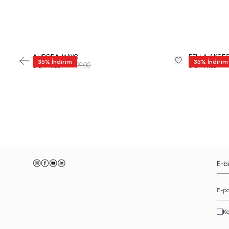
AURORA MAYO
BELLA AKSE
35
%
İndirim
35
%
İndirim
₺ 12,999.00
₺ 12
₺ 8,449.35
₺ 8,449.35
-
E-bü
Ka