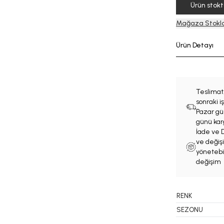
Ürün stok
Mağaza Stokla
Ürün Detayı
Teslimat
sonraki 
Pazar gün
günü karg
İade ve D
ve değişi
yönetebil
değişim 
RENK
SEZONU