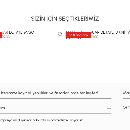
SİZİN İÇİN SEÇTİKLERİMİZ
SUAR DETAYLI MAYO
ALBERO AKSESUAR DETAYLI BİKİNİ T
35
%
İndirim
,999.00
₺ 12,999.00
₺ 8,449.35
ltenimize kayıt ol, yenilikleri ve fırsatları önce sen keşfet!
Mağ
mpanya ve duyurular hakkında e-posta almak istiyorum.