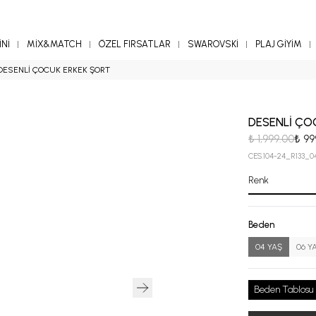
Nİ
MİX&MATCH
ÖZEL FIRSATLAR
SWAROVSKİ
PLAJ GİYİM
DESENLİ ÇOCUK ERKEK ŞORT
DESENLİ ÇO
₺ 1,999.00
₺ 99
CES.104-24_R133_0
Renk
Beden
04 YAŞ
06 Y
Beden Tablosu