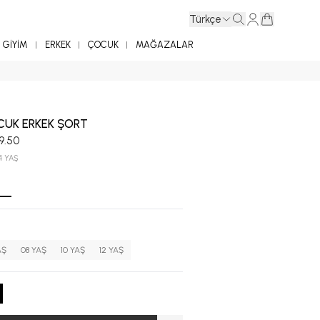
Türkçe
GİYİM
ERKEK
ÇOCUK
MAĞAZALAR
CUK ERKEK ŞORT
9.50
4 YAŞ
AŞ
08 YAŞ
10 YAŞ
12 YAŞ