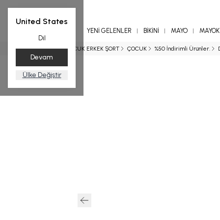
United States
YENİ GELENLER
BİKİNİ
MAYO
MAYOKİ
Dil
Ana Sayfa
ÇOCUK ERKEK ŞORT
ÇOCUK
%50 İndirimli Ürünler.
Devam
Ülke Değiştir