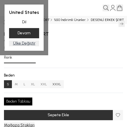
United States
Ana Sayfa
SS 2024
ŞORT
%50 İndirimli Ürünler.
DESENLİ ERKEK ŞORT
Dil
Devam
DESENLİ ERKEK ŞORT
₺ 2,999.00
Ülke Değiştir
ES.025-24_R133_S
Renk
Beden
S
M
L
XL
XXL
XXXL
Beden Tablosu
Sepete Ekle
Mağaza Stokları