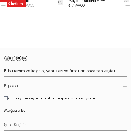
Mayo - Melanie
Mayo - Pistachio Amy
50
%
İndirim
₺ 7,999.00
₺ 7,999.00
₺ 3,999.50
-
E-bültenimize kayıt ol, yenilikleri ve fırsatları önce sen keşfet!
Kampanya ve duyurular hakkında e-posta almak istiyorum.
Mağaza Bul