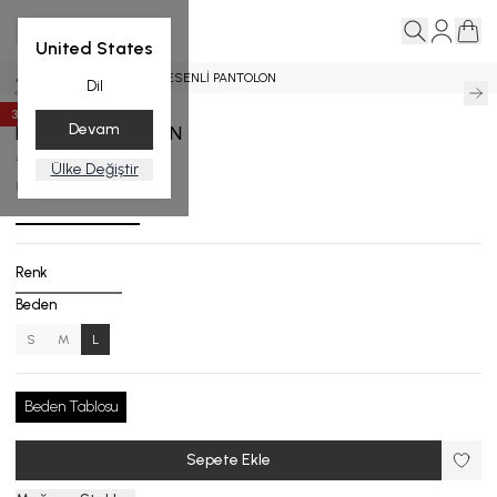
United States
Ana Sayfa
Pantolon
DESENLİ PANTOLON
Dil
35
%
İndirim
Devam
DESENLİ PANTOLON
₺ 8,999.00
₺ 5,849.35
Ülke Değiştir
PA.8002-25_R133_L
Renk
Beden
S
M
L
Beden Tablosu
Sepete Ekle