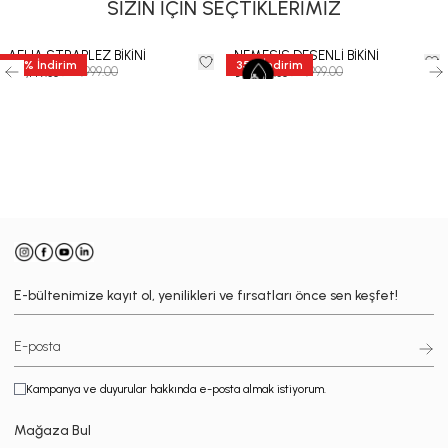
SİZİN İÇİN SEÇTİKLERİMİZ
AELIA STRAPLEZ BİKİNİ
NEMESIS DESENLİ BİKİNİ
35
%
İndirim
35
%
İndirim
₺ 10,999.00
₺ 11,999.00
₺ 7,149.35
₺ 7,799.35
-
E-bültenimize kayıt ol, yenilikleri ve fırsatları önce sen keşfet!
Kampanya ve duyurular hakkında e-posta almak istiyorum.
Mağaza Bul