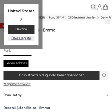
United States
Ana Sayfa
SS 2024
KADIN
PLAJ GİYİM
%50 İndirimli Ürünler.
Desenli 
Dil
50
%
İndirim
Devam
Desenli Şifon Elbise - Emma
₺ 12,999.00
₺ 6,499.50
Ülke Değiştir
EL.5030-24_R133_STD
Renk
Beden Tablosu
Ürün stokta olduğunda beni haberdar et
Mağaza Stokları
Ürün Detayı
Desenli Şifon Elbise - Emma