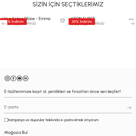
SİZİN İÇİN SEÇTİKLERİMİZ
Uzun Keten Elbise - Emma
ŞİFON ELBİSE
50
%
İndirim
35
%
İndirim
₺ 8,999.00
₺ 8,999.00
₺ 4,499.50
₺ 5,849.35
-
E-bültenimize kayıt ol, yenilikleri ve fırsatları önce sen keşfet!
Kampanya ve duyurular hakkında e-posta almak istiyorum.
Mağaza Bul