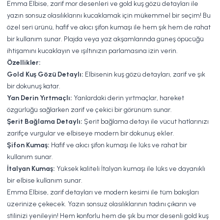
Emma Elbise, zarif mor desenleri ve gold kuş gözü detayları ile
yazın sonsuz olasılıklarını kucaklamak için mükemmel bir seçim! Bu
özel seri ürünü, hafif ve akıcı şifon kumaşı ile hem şık hem de rahat
bir kullanım sunar. Plajda veya yaz akşamlarında güneş öpücüğü
ihtişamını kucaklayın ve ışıltınızın parlamasına izin verin.
Özellikler:
Gold Kuş Gözü Detaylı:
Elbisenin kuş gözü detayları, zarif ve şık
bir dokunuş katar.
Yan Derin Yırtmaçlı:
Yanlardaki derin yırtmaçlar, hareket
özgürlüğü sağlarken zarif ve çekici bir görünüm sunar.
Şerit Bağlama Detaylı:
Şerit bağlama detayı ile vücut hatlarınızı
zarifçe vurgular ve elbiseye modern bir dokunuş ekler.
Şifon Kumaş:
Hafif ve akıcı şifon kumaşı ile lüks ve rahat bir
kullanım sunar.
İtalyan Kumaş:
Yüksek kaliteli İtalyan kumaşı ile lüks ve dayanıklı
bir elbise kullanım sunar.
Emma Elbise, zarif detayları ve modern kesimi ile tüm bakışları
üzerinize çekecek. Yazın sonsuz olasılıklarının tadını çıkarın ve
stilinizi yenileyin! Hem konforlu hem de şık bu mor desenli gold kuş