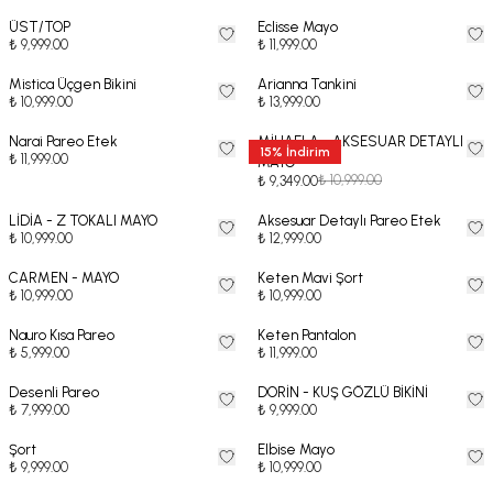
ÜST/TOP
Eclisse Mayo
₺ 9,999.00
₺ 11,999.00
Mistica Üçgen Bikini
Arianna Tankini
₺ 10,999.00
₺ 13,999.00
Narai Pareo Etek
MİHAELA - AKSESUAR DETAYLI
15
%
İndirim
₺ 11,999.00
MAYO
₺ 10,999.00
₺ 9,349.00
LİDİA - Z TOKALI MAYO
Aksesuar Detaylı Pareo Etek
₺ 10,999.00
₺ 12,999.00
CARMEN - MAYO
Keten Mavi Şort
₺ 10,999.00
₺ 10,999.00
Nauro Kısa Pareo
Keten Pantalon
₺ 5,999.00
₺ 11,999.00
Desenli Pareo
DORİN - KUŞ GÖZLÜ BİKİNİ
₺ 7,999.00
₺ 9,999.00
Şort
Elbise Mayo
₺ 9,999.00
₺ 10,999.00