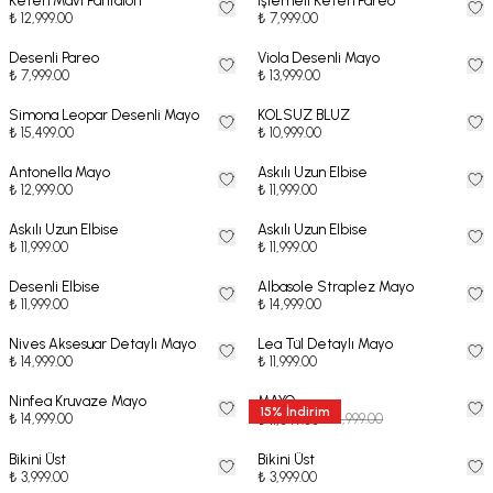
Keten Mavi Pantalon
İşlemeli Keten Pareo
₺ 12,999.00
₺ 7,999.00
Desenli Pareo
Viola Desenli Mayo
₺ 7,999.00
₺ 13,999.00
Simona Leopar Desenli Mayo
KOLSUZ BLUZ
₺ 15,499.00
₺ 10,999.00
Antonella Mayo
Askılı Uzun Elbise
₺ 12,999.00
₺ 11,999.00
Askılı Uzun Elbise
Askılı Uzun Elbise
₺ 11,999.00
₺ 11,999.00
Desenli Elbise
Albasole Straplez Mayo
₺ 11,999.00
₺ 14,999.00
Nives Aksesuar Detaylı Mayo
Lea Tül Detaylı Mayo
₺ 14,999.00
₺ 11,999.00
Ninfea Kruvaze Mayo
MAYO
15
%
İndirim
₺ 14,999.00
₺ 12,999.00
₺ 11,049.00
Bikini Üst
Bikini Üst
₺ 3,999.00
₺ 3,999.00