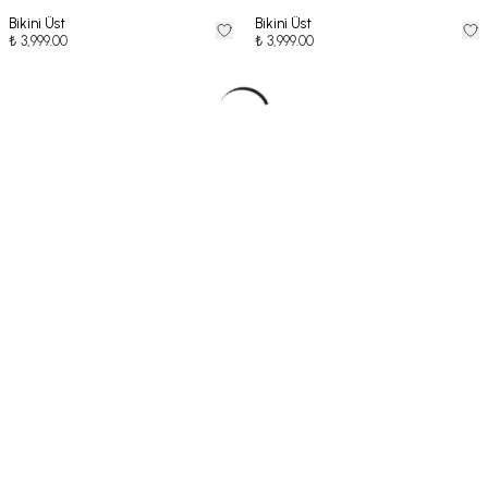
Bikini Üst
Bikini Üst
₺ 3,999.00
₺ 3,999.00
E-bültenimize kayıt ol, yenilikleri ve fırsatları önce sen keşfet!
Kampanya ve duyurular hakkında e-posta almak istiyorum.
Mağaza Bul