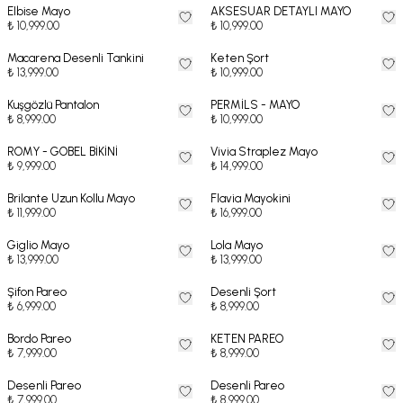
Elbise Mayo
AKSESUAR DETAYLI MAYO
₺ 10,999.00
₺ 10,999.00
Macarena Desenli Tankini
Keten Şort
₺ 13,999.00
₺ 10,999.00
Kuşgözlü Pantalon
PERMİLS - MAYO
₺ 8,999.00
₺ 10,999.00
ROMY - GOBEL BİKİNİ
Vivia Straplez Mayo
₺ 9,999.00
₺ 14,999.00
Brilante Uzun Kollu Mayo
Flavia Mayokini
₺ 11,999.00
₺ 16,999.00
Giglio Mayo
Lola Mayo
₺ 13,999.00
₺ 13,999.00
Şifon Pareo
Desenli Şort
₺ 6,999.00
₺ 8,999.00
Bordo Pareo
KETEN PAREO
₺ 7,999.00
₺ 8,999.00
Desenli Pareo
Desenli Pareo
₺ 7,999.00
₺ 8,999.00