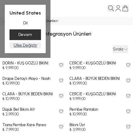
United States
Ana Sayfa
Entegrasyon Ürünleri
Dil
Entegrasyon Ürünleri
Devam
Ülke Değiştir
Filtreler
Sırala
:
DORİN - KUŞ GÖZLÜ BİKİNİ
CERCİE - KUŞGÖZLÜ BİKİNİ
₺ 9,999.00
₺ 9,999.00
Drape Detaylı Mayo - Noah
CLARA - BÜYÜK BEDEN BİKİNİ
₺ 10,999.00
₺ 10,999.00
CLARA - BÜYÜK BEDEN BİKİNİ
CERCİE - KUŞGÖZLÜ BİKİNİ
₺ 10,999.00
₺ 9,999.00
Düşük Bel Bikini Alt
Pembe Pantalon
₺ 2,999.00
₺ 10,999.00
Tiana Pembe Kare Pareo
Bikini Üst
₺ 7,999.00
₺ 3,999.00