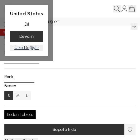
United States
Ana Sayfa
Şort
KETEN ŞORT
Dil
35
%
İndirim
Devam
KETEN ŞORT
₺ 6,999.00
₺ 4,549.35
Ülke Değiştir
S.8503-25_R138_S
Renk
Beden
S
M
L
Beden Tablosu
Sepete Ekle