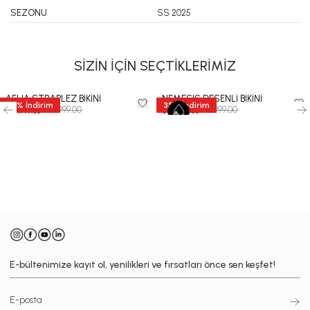
SEZONU
SS 2025
SİZİN İÇİN SEÇTİKLERİMİZ
AELIA STRAPLEZ BİKİNİ
NEMESIS DESENLİ BİKİNİ
35
%
İndirim
35
%
İndirim
₺ 10,999.00
₺ 11,999.00
₺ 7,149.35
₺ 7,799.35
-
E-bültenimize kayıt ol, yenilikleri ve fırsatları önce sen keşfet!