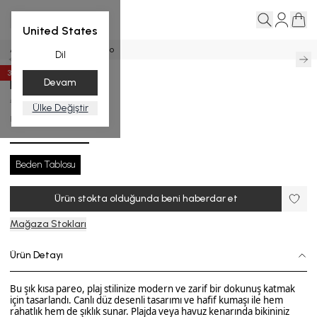
United States
Ana Sayfa
Flavum - Pareo
Dil
35
%
İndirim
Devam
Flavum - Pareo
₺ 2,999.00
₺ 1,949.35
Ülke Değiştir
P.3515-25_R162_STD
Beden Tablosu
Ürün stokta olduğunda beni haberdar et
Mağaza Stokları
Ürün Detayı
Bu şık kısa pareo, plaj stilinize modern ve zarif bir dokunuş katmak
için tasarlandı. Canlı düz desenli tasarımı ve hafif kumaşı ile hem
rahatlık hem de şıklık sunar. Plajda veya havuz kenarında bikininiz