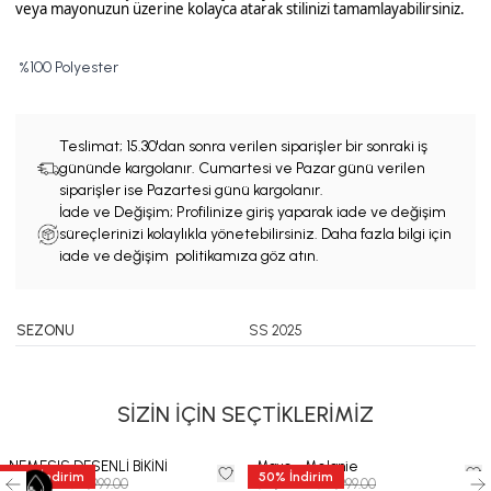
veya mayonuzun üzerine kolayca atarak stilinizi tamamlayabilirsiniz.
%100 Polyester
Teslimat;
15.30'dan sonra verilen siparişler bir sonraki iş
gününde kargolanır. Cumartesi ve Pazar günü verilen
siparişler ise Pazartesi günü kargolanır.
İade ve Değişim; Profilinize giriş yaparak iade ve değişim
süreçlerinizi kolaylıkla yönetebilirsiniz. Daha fazla bilgi için
iade ve değişim politikamıza göz atın.
SEZONU
SS 2025
SİZİN İÇİN SEÇTİKLERİMİZ
NEMESIS DESENLİ BİKİNİ
Mayo - Melanie
35
%
İndirim
50
%
İndirim
₺ 11,999.00
₺ 7,999.00
₺ 7,799.35
₺ 3,999.50