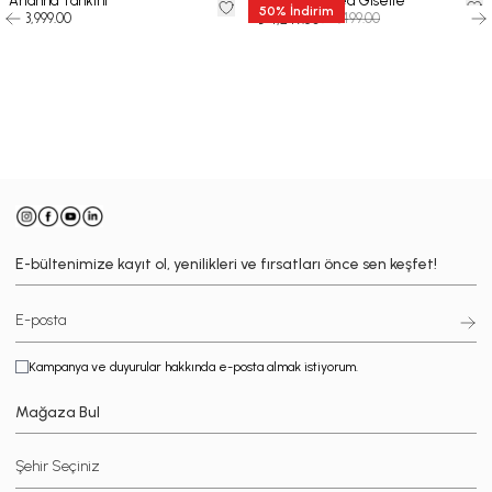
Arianna Tankini
Mayo - Draped Giselle
50
%
İndirim
₺ 13,999.00
₺ 8,499.00
₺ 4,249.50
-
E-bültenimize kayıt ol, yenilikleri ve fırsatları önce sen keşfet!
Kampanya ve duyurular hakkında e-posta almak istiyorum.
Mağaza Bul