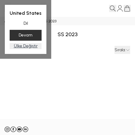
United States
Ana Sayfa
Pantolon
SS 2023
Dil
SS 2023
Devam
Ülke Değiştir
Filtreler
Sırala
: