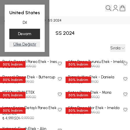
United States
Ana Sayfa
PAREO ETEK
SS 2024
Dil
SS 2024
Devam
Ülke Değiştir
Filtreler
Sırala
:
Brode Desenli Pareo Etek - Ines
Şifon Pareo Turuncu Etek - Imelda
50
%
İndirim
50
%
İndirim
₺ 10,499.00
₺ 8,999.00
₺ 5,249.50
₺ 4,499.50
Desenli Pareo Etek - Buttercup
Büzgülü Mini Etek - Daniela
50
%
İndirim
50
%
İndirim
₺ 11,999.00
₺ 3,999.00
₺ 5,999.50
₺ 1,999.50
KETEN UZUN ETEK
Keten Pareo Etek - Mona
50
%
İndirim
50
%
İndirim
₺ 10,499.00
₺ 7,999.00
₺ 5,249.50
₺ 3,999.50
Lazer Kesim Detaylı Pareo Etek -
Şifon Pareo Mor Etek - Imelda
50
%
İndirim
50
%
İndirim
₺ 8,999.00
₺ 4,499.50
Beatrice
₺ 9,999.00
₺ 4,999.50
Yırtmaçlı Siyah Etek - Alin