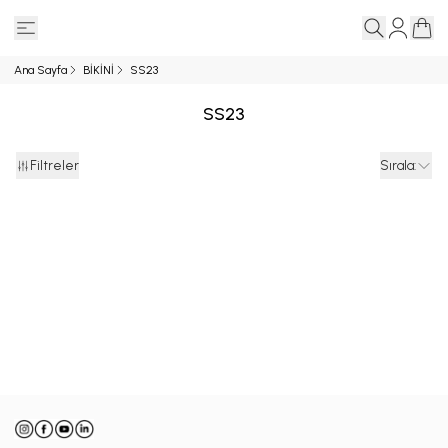
Ana Sayfa
BİKİNİ
SS23
SS23
Filtreler
Sırala
: