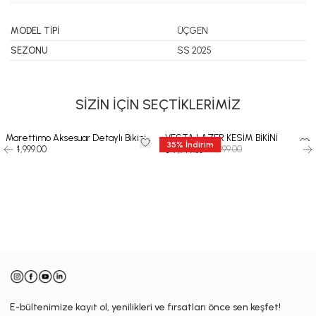
MODEL TİPİ
ÜÇGEN
SEZONU
SS 2025
SİZİN İÇİN SEÇTİKLERİMİZ
Marettimo Aksesuar Detaylı Bikini
VESTA LAZER KESİM BİKİNİ
35
%
İndirim
₺ 14,999.00
₺ 11,999.00
₺ 7,799.35
-
E-bültenimize kayıt ol, yenilikleri ve fırsatları önce sen keşfet!