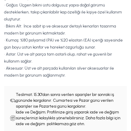
• Göğüs: Üçgen bikini üstü dolgusuz yapısı doğal görümü
desteklerken, takıp çıkarılabilir kap özelliği ile kişiye özel kullanım
oluşturur.
• Bikini Alt: İnce sabit ip ve aksesuar detaylı kenarları tasarıma
modern bir görünüm katmaktadır.
• Kumaş: %80 polyamid (PA) ve %20 elastan (EA) içeriği sayesinde
gün boyu üstün konfor ve hareket özgürlüğü sunar.
• Astar: Üst ve alt parça tam astarlı olup, rahat ve güvenli bir
kullanım sağlar.
• Aksesuar: Üst ve alt parçada kullanılan silver aksesuarlar ile
modern bir görünüm sağlanmıştır.
Teslimat;
15.30'dan sonra verilen siparişler bir sonraki iş
gününde kargolanır. Cumartesi ve Pazar günü verilen
siparişler ise Pazartesi günü kargolanır.
İade ve Değişim; Profilinize giriş yaparak iade ve değişim
süreçlerinizi kolaylıkla yönetebilirsiniz. Daha fazla bilgi için
iade ve değişim politikamıza göz atın.