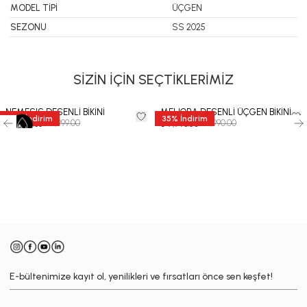
MODEL TİPİ
ÜÇGEN
SEZONU
SS 2025
SİZİN İÇİN SEÇTİKLERİMİZ
NEMESIS DESENLİ BİKİNİ
MELIORA DESENLİ ÜÇGEN BİKİNİ
35
%
İndirim
35
%
İndirim
₺ 11,999.00
₺ 11,990.00
₺ 7,799.35
₺ 7,793.50
-
E-bültenimize kayıt ol, yenilikleri ve fırsatları önce sen keşfet!