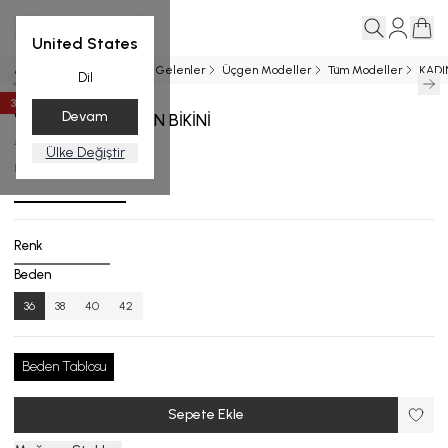
United States
Ana Sayfa
BİKİNİ
Yeni Gelenler
Üçgen Modeller
Tüm Modeller
KADI
Dil
35
%
İndirim
Devam
VARIEGATO ÜÇGEN BİKİNİ
₺ 11,999.00
₺ 7,799.35
Ülke Değiştir
B.1738-25_661_36
Renk
Beden
36
38
40
42
Beden Tablosu
Sepete Ekle