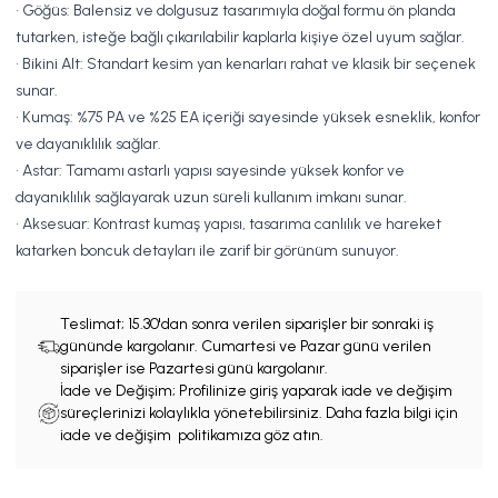
• Göğüs: Balensiz ve dolgusuz tasarımıyla doğal formu ön planda
tutarken, isteğe bağlı çıkarılabilir kaplarla kişiye özel uyum sağlar.
• Bikini Alt: Standart kesim yan kenarları rahat ve klasik bir seçenek
sunar.
• Kumaş: %75 PA ve %25 EA içeriği sayesinde yüksek esneklik, konfor
ve dayanıklılık sağlar.
• Astar: Tamamı astarlı yapısı sayesinde yüksek konfor ve
dayanıklılık sağlayarak uzun süreli kullanım imkanı sunar.
• Aksesuar: Kontrast kumaş yapısı, tasarıma canlılık ve hareket
katarken boncuk detayları ile zarif bir görünüm sunuyor.
Teslimat;
15.30'dan sonra verilen siparişler bir sonraki iş
gününde kargolanır. Cumartesi ve Pazar günü verilen
siparişler ise Pazartesi günü kargolanır.
İade ve Değişim; Profilinize giriş yaparak iade ve değişim
süreçlerinizi kolaylıkla yönetebilirsiniz. Daha fazla bilgi için
iade ve değişim politikamıza göz atın.