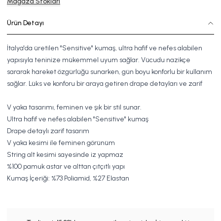
Mağaza Stokları
Ürün Detayı
İtalya'da üretilen "Sensitive" kumaş, ultra hafif ve nefes alabilen
yapısıyla teninize mükemmel uyum sağlar. Vücudu nazikçe
sararak hareket özgürlüğü sunarken, gün boyu konforlu bir kullanım
sağlar. Lüks ve konforu bir araya getiren drape detayları ve zarif
V yaka tasarımı, feminen ve şık bir stil sunar.
Ultra hafif ve nefes alabilen "Sensitive" kumaş
Drape detaylı zarif tasarım
V yaka kesimi ile feminen görünüm
String alt kesimi sayesinde iz yapmaz
%100 pamuk astar ve alttan çıtçıtlı yapı
Kumaş İçeriği: %73 Poliamid, %27 Elastan