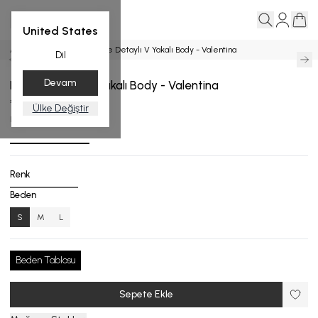
United States
Ana Sayfa
Body
Drape Detaylı V Yakalı Body - Valentina
Dil
Devam
Drape Detaylı V Yakalı Body - Valentina
₺ 5,999.00
Ülke Değiştir
BD.9000-25_R132_S
Renk
Beden
S
M
L
Beden Tablosu
Sepete Ekle