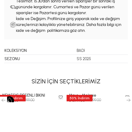
Teslimat;
15.30'dan sonra verilen siparişler bir sonraki iş
gününde kargolanır. Cumartesi ve Pazar günü verilen
siparişler ise Pazartesi günü kargolanır.
İade ve Değişim; Profilinize giriş yaparak iade ve değişim
süreçlerinizi kolaylıkla yönetebilirsiniz. Daha fazla bilgi için
iade ve değişim politikamıza göz atın.
KOLEKSİYON
BADİ
SEZONU
SS 2025
SİZİN İÇİN SEÇTİKLERİMİZ
NEMESIS DESENLİ BİKİNİ
Mayo - Melanie
35
%
İndirim
50
%
İndirim
₺ 11,999.00
₺ 7,999.00
₺ 7,799.35
₺ 3,999.50
-