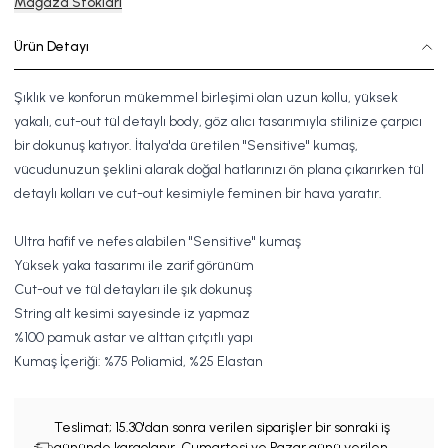
Mağaza Stokları
Ürün Detayı
Şıklık ve konforun mükemmel birleşimi olan uzun kollu, yüksek
yakalı, cut-out tül detaylı body, göz alıcı tasarımıyla stilinize çarpıcı
bir dokunuş katıyor. İtalya'da üretilen "Sensitive" kumaş,
vücudunuzun şeklini alarak doğal hatlarınızı ön plana çıkarırken tül
detaylı kolları ve cut-out kesimiyle feminen bir hava yaratır.
Ultra hafif ve nefes alabilen "Sensitive" kumaş
Yüksek yaka tasarımı ile zarif görünüm
Cut-out ve tül detayları ile şık dokunuş
String alt kesimi sayesinde iz yapmaz
%100 pamuk astar ve alttan çıtçıtlı yapı
Kumaş İçeriği: %75 Poliamid, %25 Elastan
Teslimat;
15.30'dan sonra verilen siparişler bir sonraki iş
gününde kargolanır. Cumartesi ve Pazar günü verilen