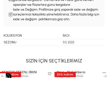
siparişler ise Pazartesi günü kargolanır.
İade ve Değişim; Profilinize giriş yaparak iade ve değişim
süreçlerinizi kolaylıkla yönetebilirsiniz. Daha fazla bilgi için
iade ve değişim politikamıza göz atın.
KOLEKSİYON
BADİ
SEZONU
SS 2025
SİZİN İÇİN SEÇTİKLERİMİZ
NEMESIS DESENLİ BİKİNİ
Mayo - Khaki Valeria
35
%
İndirim
50
%
İndirim
₺ 11,999.00
₺ 6,499.00
₺ 7,799.35
₺ 3,249.50
-