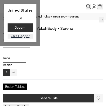
United States
Ana Sayfa
Body
Tül Detaylı Yüksek Yakalı Body - Serena
Dil
Devam
Tül Detaylı Yüksek Yakalı Body - Serena
₺ 6,499.00
Ülke Değiştir
BD.9004-25_R115_S
Renk
Beden
S
M
Beden Tablosu
Sepete Ekle