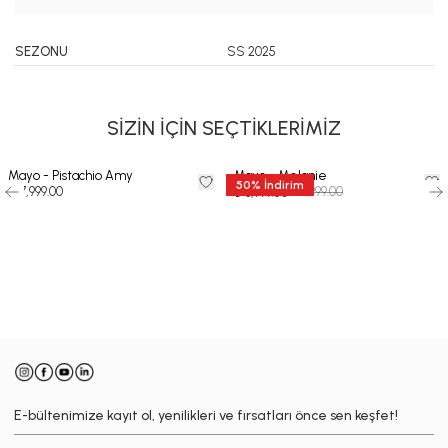
SEZONU
SS 2025
SİZİN İÇİN SEÇTİKLERİMİZ
Mayo - Pistachio Amy
Mayo - Melanie
50
%
İndirim
₺ 7,999.00
₺ 7,999.00
₺ 3,999.50
-
E-bültenimize kayıt ol, yenilikleri ve fırsatları önce sen keşfet!