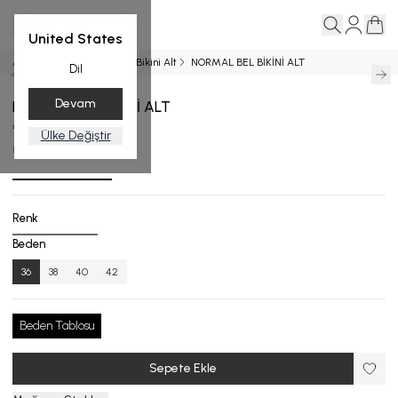
United States
Ana Sayfa
BİKİNİ ALT
Bikini Alt
NORMAL BEL BİKİNİ ALT
Dil
Devam
NORMAL BEL BİKİNİ ALT
₺ 3,499.00
Ülke Değiştir
BA.4517-25_R132_36
Renk
Beden
36
38
40
42
Beden Tablosu
Sepete Ekle