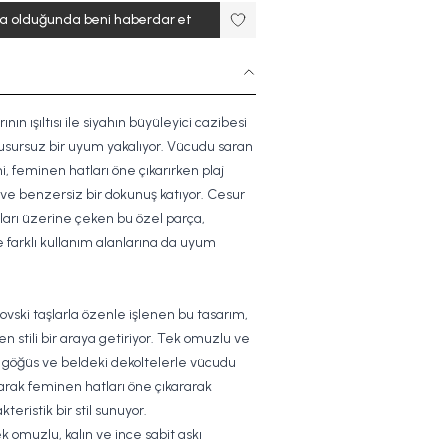
ta olduğunda beni haberdar et
nın ışıltısı ile siyahın büyüleyici cazibesi
usursuz bir uyum yakalıyor. Vücudu saran
i, feminen hatları öne çıkarırken plaj
ı ve benzersiz bir dokunuş katıyor. Cesur
ları üzerine çeken bu özel parça,
e farklı kullanım alanlarına da uyum
ovski taşlarla özenle işlenen bu tasarım,
n stili bir araya getiriyor. Tek omuzlu ve
mu, göğüs ve beldeki dekoltelerle vücudu
arak feminen hatları öne çıkararak
eristik bir stil sunuyor.
ek omuzlu, kalın ve ince sabit askı