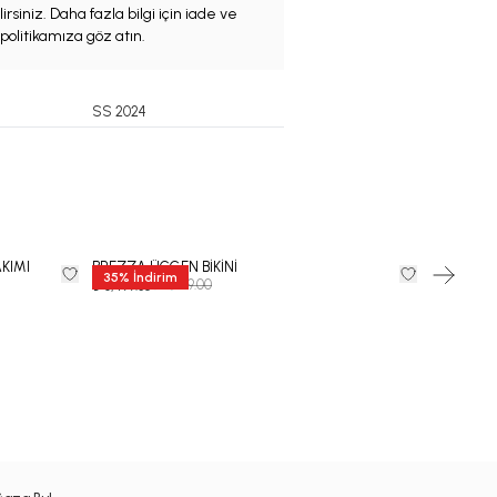
irsiniz. Daha fazla bilgi için iade ve
politikamıza göz atın.
SS 2024
AKIMI
BREZZA ÜÇGEN BİKİNİ
ARDENTE
35
%
İndirim
35
%
İndi
₺ 9,999.00
₺
₺ 6,499.35
₺ 7,149.35