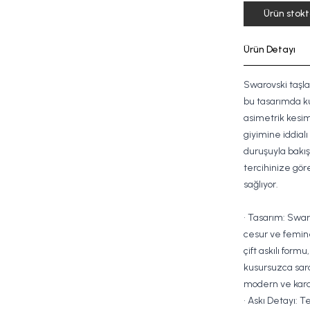
Ürün stok
Ürün Detayı
Swarovski taşları
bu tasarımda k
asimetrik kesim
giyimine iddial
duruşuyla bakış
tercihinize gör
sağlıyor.
• Tasarım: Swar
cesur ve femine
çift askılı for
kusursuzca sar
modern ve karakt
• Askı Detayı: T