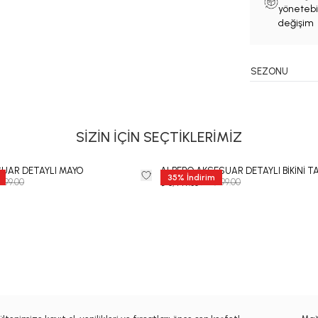
yönetebil
değişim 
SEZONU
SİZİN İÇİN SEÇTİKLERİMİZ
SUAR DETAYLI MAYO
ALBERO AKSESUAR DETAYLI BİKİNİ T
35
%
İndirim
,999.00
₺ 12,999.00
₺ 8,449.35