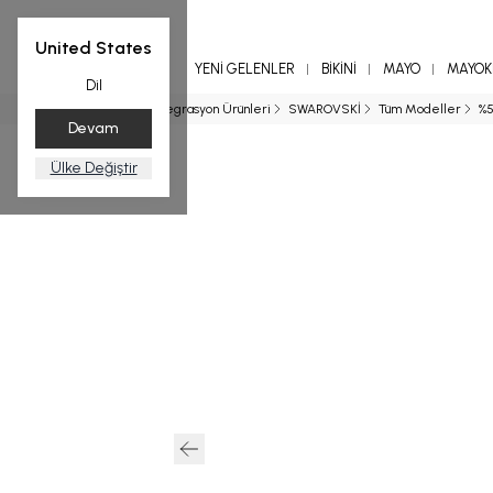
United States
YENİ GELENLER
BİKİNİ
MAYO
MAYOKİ
Dil
Ana Sayfa
Entegrasyon Ürünleri
SWAROVSKİ
Tüm Modeller
%5
Devam
Ülke Değiştir