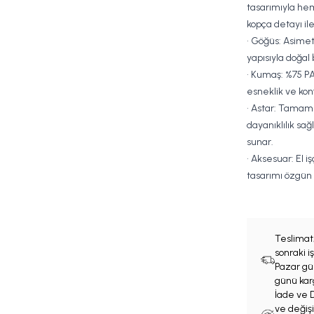
tasarımıyla hem
kopça detayı ile
• Göğüs: Asimet
yapısıyla doğal
• Kumaş: %75 PA
esneklik ve ko
• Astar: Tamamı
dayanıklılık sa
sunar.
• Aksesuar: El iş
tasarımı özgün 
Teslimat
sonraki 
Pazar gün
günü karg
İade ve D
ve değişi