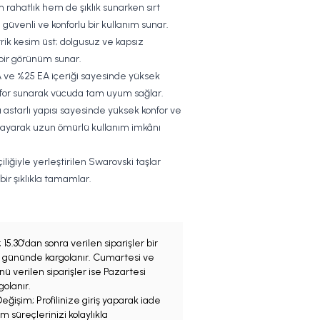
 rahatlık hem de şıklık sunarken sırt
 güvenli ve konforlu bir kullanım sunar.
rik kesim üst; dolgusuz ve kapsız
 bir görünüm sunar.
 ve %25 EA içeriği sayesinde yüksek
nfor sunarak vücuda tam uyum sağlar.
 astarlı yapısı sayesinde yüksek konfor ve
ğlayarak uzun ömürlü kullanım imkânı
çiliğiyle yerleştirilen Swarovski taşlar
bir şıklıkla tamamlar.
;
15.30'dan sonra verilen siparişler bir
iş gününde kargolanır. Cumartesi ve
ü verilen siparişler ise Pazartesi
olanır.
eğişim; Profilinize giriş yaparak iade
m süreçlerinizi kolaylıkla