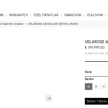
Nİ
MİX&MATCH
ÖZEL FIRSATLAR
SWAROVSKİ
PLAJ GİYİM
0 İndirimli Ürünler.
VELAROSE AKSESUAR DETAYLI MAYO
VELAROSE A
₺ 199,999.00
M.2840-24_R132_3
Renk
Beden
36
38
40
Beden Tablosu