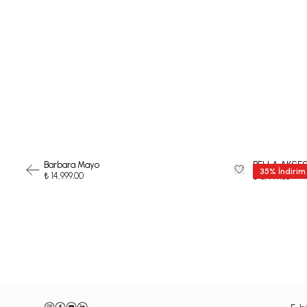
Barbara Mayo
BELLA AKSE
35
%
İndirim
₺ 14,999.00
₺ 12
₺ 8,449.35
-