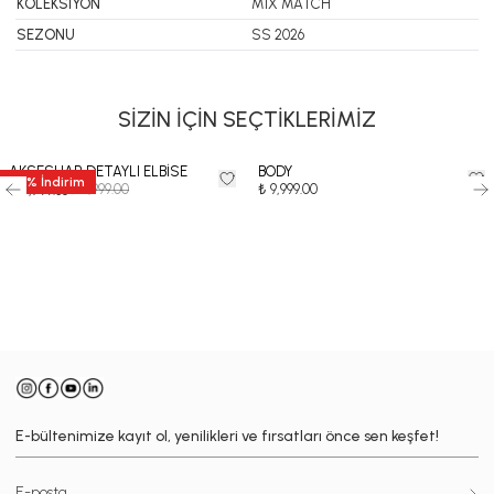
KOLEKSİYON
MIX MATCH
SEZONU
SS 2026
SİZİN İÇİN SEÇTİKLERİMİZ
AKSESUAR DETAYLI ELBİSE
BODY
35
%
İndirim
₺ 11,999.00
₺ 9,999.00
₺ 7,799.35
-
E-bültenimize kayıt ol, yenilikleri ve fırsatları önce sen keşfet!