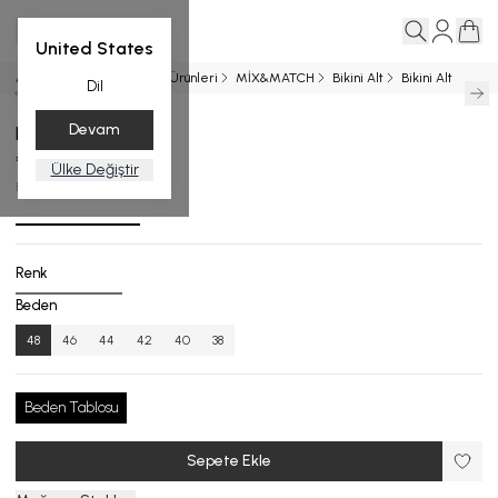
United States
Ana Sayfa
Entegrasyon Ürünleri
MİX&MATCH
Bikini Alt
Bikini Alt
Dil
Devam
Bikini Alt
₺ 3,499.00
Ülke Değiştir
BA.4506-26_R127_48
Renk
Beden
48
46
44
42
40
38
Beden Tablosu
Sepete Ekle