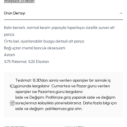
Mağaza Stokları
Ürün Detayı
Kalın kenarlı, normal kesim yapısıyla toparlayıcı özellik sunan alt
parça.
Orta bel, ayarlanabilir büzgü detaylı alt parça
Bağ uçları metal boncuk aksesuarlı
Astarlı
%
7
5
Poliamid, %
2
5
Elastan
Teslimat;
15.30'dan sonra verilen siparişler bir sonraki iş
gününde kargolanır. Cumartesi ve Pazar günü verilen
siparişler ise Pazartesi günü kargolanır.
İade ve Değişim; Profilinize giriş yaparak iade ve değişim
süreçlerinizi kolaylıkla yönetebilirsiniz. Daha fazla bilgi için
iade ve değişim politikamıza göz atın.