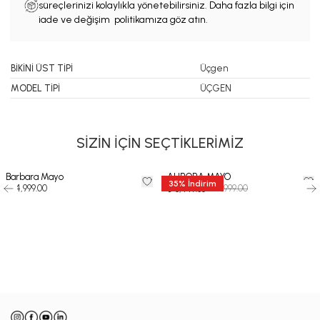
süreçlerinizi kolaylıkla yönetebilirsiniz. Daha fazla bilgi için
iade ve değişim politikamıza göz atın.
BİKİNİ ÜST TİPİ
Üçgen
MODEL TİPİ
ÜÇGEN
SİZİN İÇİN SEÇTİKLERİMİZ
Barbara Mayo
AURORA MAYO
35
%
İndirim
₺ 14,999.00
₺ 12,999.00
₺ 8,449.35
-