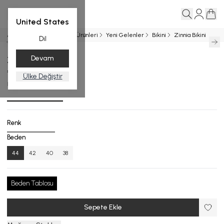
United States
Ana Sayfa
Entegrasyon Ürünleri
Yeni Gelenler
Bikini
Zinnia Bikini
Dil
Devam
Zinnia Bikini
₺ 13,999.00
Ülke Değiştir
B.1006-26_R133_44
Renk
Beden
44
42
40
38
Beden Tablosu
Sepete Ekle