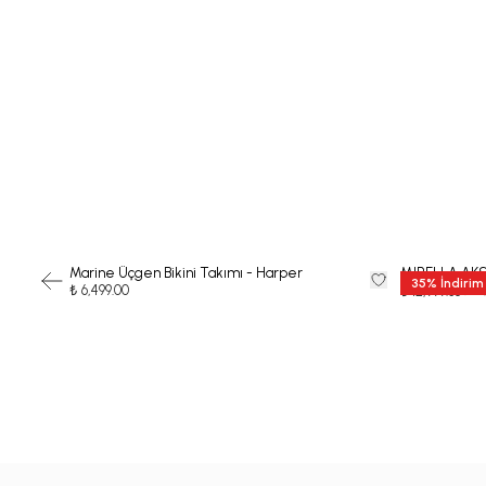
Marine Üçgen Bikini Takımı - Harper
MIRELLA AKS
35
%
İndirim
₺ 6,499.00
₺ 19
₺ 12,999.35
-