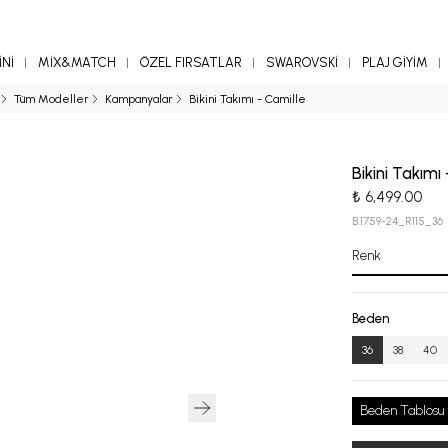
Nİ
MİX&MATCH
ÖZEL FIRSATLAR
SWAROVSKİ
PLAJ GİYİM
Tüm Modeller
Kampanyalar
Bikini Takımı - Camille
Bikini Takımı
₺ 6,499.00
B.1759-24_R115_36
Renk
Beden
36
38
40
Beden Tablosu