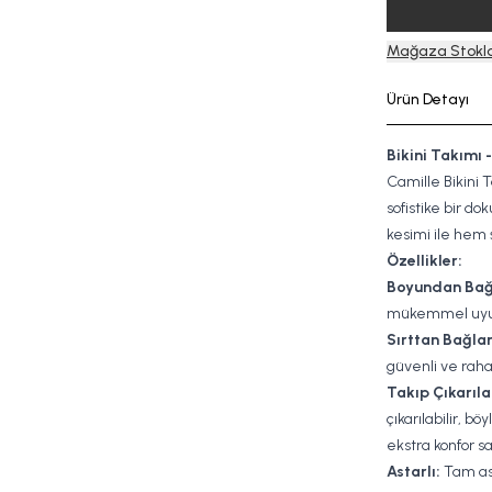
Mağaza Stokla
Ürün Detayı
Bikini Takımı 
Camille Bikini Ta
sofistike bir d
kesimi ile hem 
Özellikler:
Boyundan Bağ
mükemmel uyum 
Sırttan Bağla
güvenli ve rahat
Takıp Çıkarıla
çıkarılabilir, b
ekstra konfor sa
Astarlı:
Tam ast