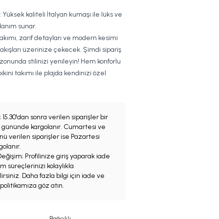
:
Yüksek kaliteli İtalyan kumaşı ile lüks ve
llanım sunar.
Takımı, zarif detayları ve modern kesimi
bakışları üzerinize çekecek. Şimdi sipariş
zonunda stilinizi yenileyin! Hem konforlu
kini takımı ile plajda kendinizi özel
;
15.30'dan sonra verilen siparişler bir
iş gününde kargolanır. Cumartesi ve
ü verilen siparişler ise Pazartesi
olanır.
eğişim; Profilinize giriş yaparak iade
m süreçlerinizi kolaylıkla
irsiniz. Daha fazla bilgi için iade ve
politikamıza göz atın.
Bağcıklı