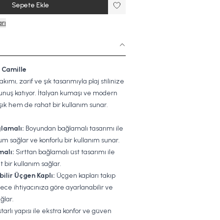
Sepete Ekle
rı
- Camille
kımı, zarif ve şık tasarımıyla plaj stilinize
okunuş katıyor. İtalyan kumaşı ve modern
şık hem de rahat bir kullanım sunar.
lamalı:
Boyundan bağlamalı tasarımı ile
sağlar ve konforlu bir kullanım sunar.
malı:
Sırttan bağlamalı üst tasarımı ile
 bir kullanım sağlar.
bilir Üçgen Kaplı:
Üçgen kapları takıp
öylece ihtiyacınıza göre ayarlanabilir ve
ğlar.
arlı yapısı ile ekstra konfor ve güven