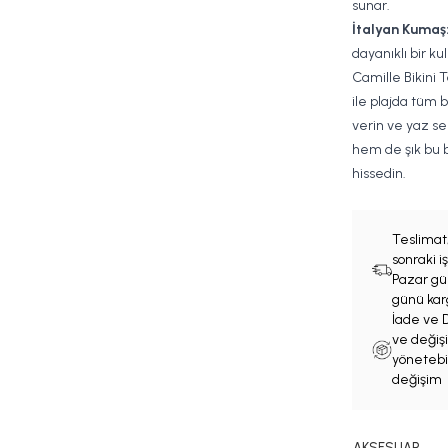
sunar.
İtalyan Kumaş
dayanıklı bir ku
Camille Bikini 
ile plajda tüm 
verin ve yaz se
hem de şık bu bi
hissedin.
Teslimat
sonraki 
Pazar gün
günü karg
İade ve D
ve değişi
yönetebil
değişim 
AKSESUAR