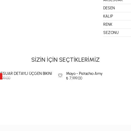
DESEN
KALIP
RENK
SEZONU
SİZİN İÇİN SEÇTİKLERİMİZ
ESUAR DETAYLI ÜÇGEN BİKİNİ
Mayo - Pistachio Amy
,999.00
₺ 7,999.00