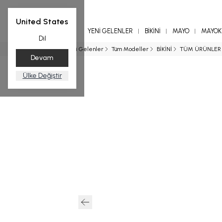
United States
YENİ GELENLER
BİKİNİ
MAYO
MAYOKİ
Dil
Ana Sayfa
Yeni Gelenler
Tüm Modeller
BİKİNİ
TÜM ÜRÜNLER
Devam
Ülke Değiştir