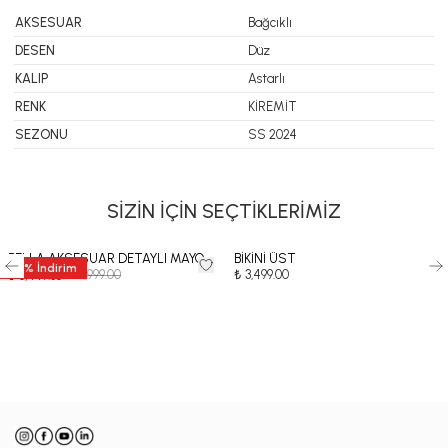
AKSESUAR
Bağcıklı
DESEN
Düz
KALIP
Astarlı
RENK
KİREMİT
SEZONU
SS 2024
SİZİN İÇİN SEÇTİKLERİMİZ
BELLA AKSESUAR DETAYLI MAYO
BİKİNİ ÜST
35
%
İndirim
₺ 12,999.00
₺ 3,499.00
₺ 8,449.35
-