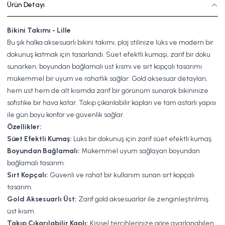
Ürün Detayı
Bikini Takımı - Lille
Bu şık halka aksesuarlı bikini takımı, plaj stilinize lüks ve modern bir
dokunuş katmak için tasarlandı. Süet efektli kumaşı, zarif bir doku
sunarken, boyundan bağlamalı üst kısmı ve sırt kopçalı tasarımı
mükemmel bir uyum ve rahatlık sağlar. Gold aksesuar detayları,
hem üst hem de alt kısımda zarif bir görünüm sunarak bikininize
sofistike bir hava katar. Takıp çıkarılabilir kapları ve tam astarlı yapısı
ile gün boyu konfor ve güvenlik sağlar.
Özellikler:
Süet Efektli Kumaş:
Lüks bir dokunuş için zarif süet efektli kumaş.
Boyundan Bağlamalı:
Mükemmel uyum sağlayan boyundan
bağlamalı tasarım.
Sırt Kopçalı:
Güvenli ve rahat bir kullanım sunan sırt kopçalı
tasarım.
Gold Aksesuarlı Üst:
Zarif gold aksesuarlar ile zenginleştirilmiş
üst kısım.
Takıp Çıkarılabilir Kaplı:
Kişisel tercihlerinize göre ayarlanabilen