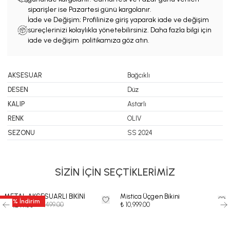
siparişler ise Pazartesi günü kargolanır.
İade ve Değişim; Profilinize giriş yaparak iade ve değişim
süreçlerinizi kolaylıkla yönetebilirsiniz. Daha fazla bilgi için
iade ve değişim politikamıza göz atın.
AKSESUAR
Bağcıklı
DESEN
Düz
KALIP
Astarlı
RENK
OLIV
SEZONU
SS 2024
SİZİN İÇİN SEÇTİKLERİMİZ
METAL AKSESUARLI BİKİNİ
Mistica Üçgen Bikini
50
%
İndirim
₺ 10,499.00
₺ 10,999.00
₺ 5,249.50