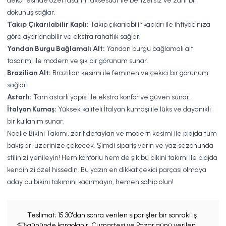
dekoltesinde özel tasarım aksesuar ile benzersiz ve zarif bir
dokunuş sağlar.
Takıp Çıkarılabilir Kaplı:
Takıp çıkarılabilir kapları ile ihtiyacınıza
göre ayarlanabilir ve ekstra rahatlık sağlar.
Yandan Burgu Bağlamalı Alt:
Yandan burgu bağlamalı alt
tasarımı ile modern ve şık bir görünüm sunar.
Brazilian Alt:
Brazilian kesimi ile feminen ve çekici bir görünüm
sağlar.
Astarlı:
Tam astarlı yapısı ile ekstra konfor ve güven sunar.
İtalyan Kumaş:
Yüksek kaliteli İtalyan kumaşı ile lüks ve dayanıklı
bir kullanım sunar.
Noelle Bikini Takımı, zarif detayları ve modern kesimi ile plajda tüm
bakışları üzerinize çekecek. Şimdi sipariş verin ve yaz sezonunda
stilinizi yenileyin! Hem konforlu hem de şık bu bikini takımı ile plajda
kendinizi özel hissedin. Bu yazın en dikkat çekici parçası olmaya
aday bu bikini takımını kaçırmayın, hemen sahip olun!
Teslimat;
15.30'dan sonra verilen siparişler bir sonraki iş
gününde kargolanır. Cumartesi ve Pazar günü verilen