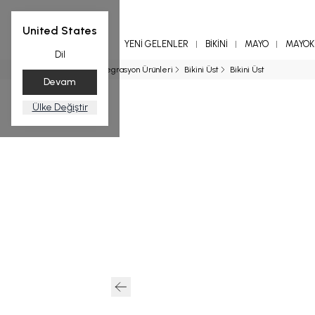
United States
YENİ GELENLER
BİKİNİ
MAYO
MAYOKİ
Dil
Ana Sayfa
Entegrasyon Ürünleri
Bikini Üst
Bikini Üst
Devam
Ülke Değiştir