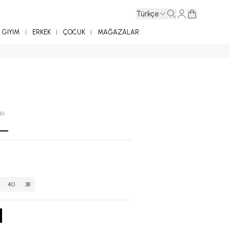
Türkçe
GİYİM
ERKEK
ÇOCUK
MAĞAZALAR
46
40
38