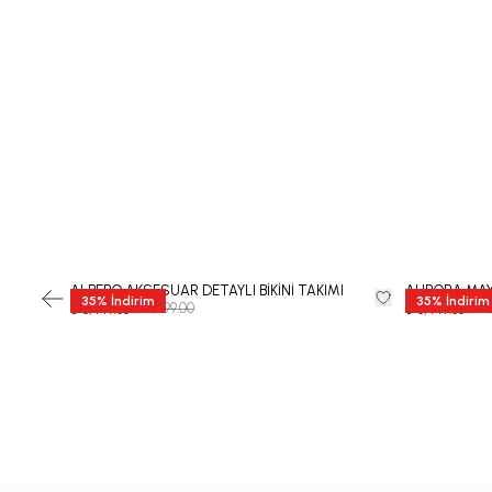
ALBERO AKSESUAR DETAYLI BİKİNİ TAKIMI
AURORA MA
35
%
İndirim
35
%
İndirim
₺ 12,999.00
₺ 12
₺ 8,449.35
₺ 8,449.35
-