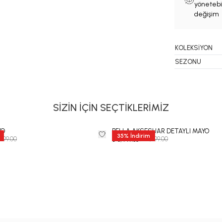
yönetebil
değişim 
KOLEKSİYON
SEZONU
SİZİN İÇİN SEÇTİKLERİMİZ
YO
BELLA AKSESUAR DETAYLI MAYO
35
%
İndirim
,999.00
₺ 12,999.00
₺ 8,449.35