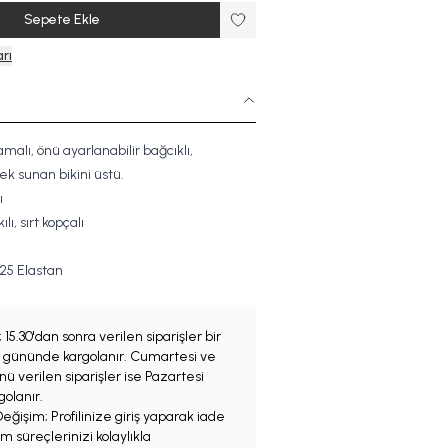
Sepete Ekle
rı
alı, önü ayarlanabilir bağcıklı,
ek sunan bikini üstü.
ı
lı, sırt kopçalı
2
5
Elastan
;
15.30'dan sonra verilen siparişler bir
iş gününde kargolanır. Cumartesi ve
ü verilen siparişler ise Pazartesi
olanır.
eğişim; Profilinize giriş yaparak iade
m süreçlerinizi kolaylıkla