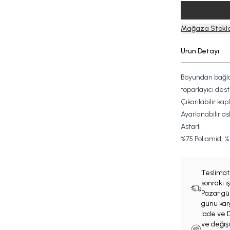
Mağaza Stokla
Ürün Detayı
Boyundan bağlam
toparlayıcı dest
Çıkarılabilir kapl
Ayarlanabilir askı
Astarlı
%
7
5
Poliamid, %
Teslimat
sonraki 
Pazar gün
günü karg
İade ve D
ve değişi