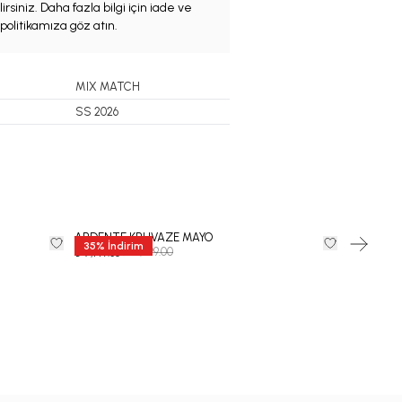
irsiniz. Daha fazla bilgi için iade ve
politikamıza göz atın.
MIX MATCH
SS 2026
ARDENTE KRUVAZE MAYO
Albasole 
35
%
İndirim
₺ 10,999.00
₺ 14,999.00
₺ 7,149.35