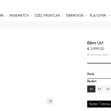
Nİ
MİX&MATCH
ÖZEL FIRSATLAR
SWAROVSKİ
PLAJ GİYİM
Bikini Üst
₺ 3,999.00
BU.4704-26_R127_
Renk
Beden
46
44
42
Beden Tablosu