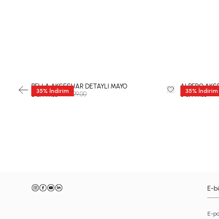
BELLA AKSESUAR DETAYLI MAYO
ALBERO AKSE
35
%
İndirim
35
%
İndirim
₺ 12,999.00
₺ 12
₺ 8,449.35
₺ 8,449.35
-
E-bü