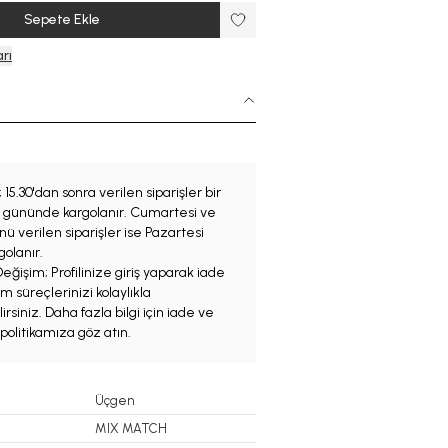
Sepete Ekle
rı
;
15.30'dan sonra verilen siparişler bir
iş gününde kargolanır. Cumartesi ve
ü verilen siparişler ise Pazartesi
olanır.
eğişim; Profilinize giriş yaparak iade
m süreçlerinizi kolaylıkla
irsiniz. Daha fazla bilgi için iade ve
politikamıza göz atın.
Üçgen
MIX MATCH