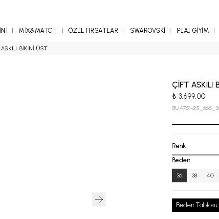
Nİ
MİX&MATCH
ÖZEL FIRSATLAR
SWAROVSKİ
PLAJ GİYİM
 ASKILI BİKİNİ ÜST
ÇİFT ASKILI 
₺ 3,699.00
BU.4751-25_665_3
Renk
Beden
36
38
40
Beden Tablosu