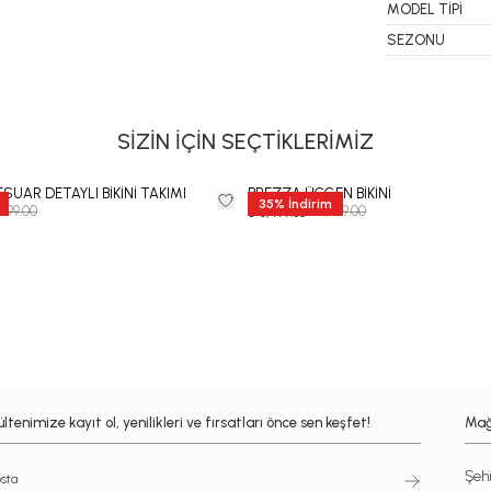
MODEL TİPİ
SEZONU
SİZİN İÇİN SEÇTİKLERİMİZ
SUAR DETAYLI BİKİNİ TAKIMI
BREZZA ÜÇGEN BİKİNİ
35
%
İndirim
,999.00
₺ 9,999.00
₺ 6,499.35
ltenimize kayıt ol, yenilikleri ve fırsatları önce sen keşfet!
Mağ