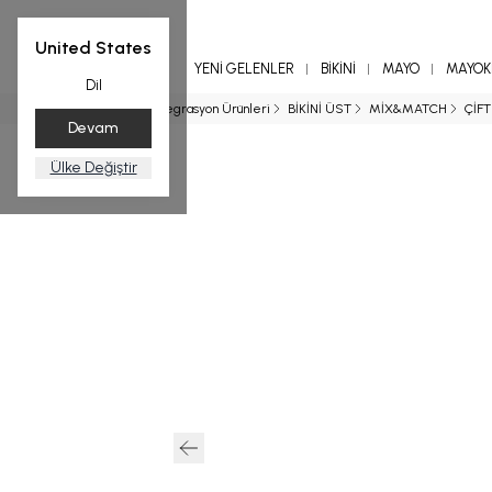
United States
YENİ GELENLER
BİKİNİ
MAYO
MAYOKİ
Dil
Ana Sayfa
Entegrasyon Ürünleri
BİKİNİ ÜST
MİX&MATCH
ÇİFT
Devam
Ülke Değiştir