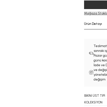
Mağaza Stokla
Ürün Detayı
Teslimat
sonraki 
Pazar gün
günü karg
İade ve D
ve değişi
yönetebil
değişim 
BİKİNİ ÜST TİPİ
KOLEKSİYON