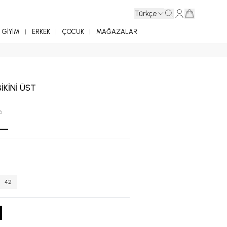
Türkçe
GİYİM
ERKEK
ÇOCUK
MAĞAZALAR
BİKİNİ ÜST
6
42