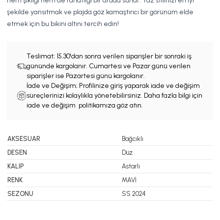
hem şıklığı hem de rahatlığı bir arada sunar. Yaz stilinizi en iyi
şekilde yansıtmak ve plajda göz kamaştırıcı bir görünüm elde
etmek için bu bikini altını tercih edin!
Teslimat;
15.30'dan sonra verilen siparişler bir sonraki iş
gününde kargolanır. Cumartesi ve Pazar günü verilen
siparişler ise Pazartesi günü kargolanır.
İade ve Değişim; Profilinize giriş yaparak iade ve değişim
süreçlerinizi kolaylıkla yönetebilirsiniz. Daha fazla bilgi için
iade ve değişim politikamıza göz atın.
AKSESUAR
Bağcıklı
DESEN
Düz
KALIP
Astarlı
RENK
MAVİ
SEZONU
SS 2024