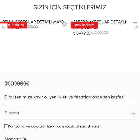
SİZİN İÇİN SEÇTİKLERİMİZ
BELLA AKSESUAR DETAYLI MAYO
ALBERO AKSESUAR DETAYLI
35
%
İndirim
35
%
İndirim
₺ 12,999.00
₺ 8,449.35
BİKİNİ TAKIMI
₺ 12,999.00
₺ 8,449.35
-
E-bültenimize kayıt ol, yenilikleri ve fırsatları önce sen keşfet!
Kampanya ve duyurular hakkında e-posta almak istiyorum.
Mağaza Bul