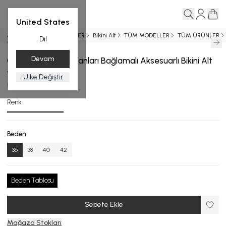
United States
Ana Sayfa
YENİ GELENLER
Bikini Alt
TÜM MODELLER
TÜM ÜRÜNLER
Dil
Devam
Çok Renkli Garnili Yanları Bağlamalı Aksesuarlı Bikini Alt
₺ 3,499.00
Ülke Değiştir
BA.4528-24_R127_36
Renk
Beden
36
38
40
42
Beden Tablosu
Sepete Ekle
Mağaza Stokları