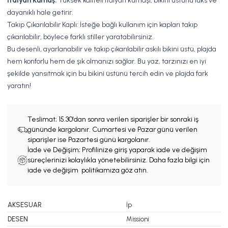
İtalyan Kumaş:
Yüksek kaliteli İtalyan kumaşı, bikini üstünü lüks ve
dayanıklı hale getirir.
Takıp Çıkarılabilir Kaplı: İsteğe bağlı kullanım için kapları takıp
çıkarılabilir, böylece farklı stiller yaratabilirsiniz.
Bu desenli, ayarlanabilir ve takıp çıkarılabilir askılı bikini üstü, plajda
hem konforlu hem de şık olmanızı sağlar. Bu yaz, tarzınızı en iyi
şekilde yansıtmak için bu bikini üstünü tercih edin ve plajda fark
yaratın!
Teslimat;
15.30'dan sonra verilen siparişler bir sonraki iş
gününde kargolanır. Cumartesi ve Pazar günü verilen
siparişler ise Pazartesi günü kargolanır.
İade ve Değişim; Profilinize giriş yaparak iade ve değişim
süreçlerinizi kolaylıkla yönetebilirsiniz. Daha fazla bilgi için
iade ve değişim politikamıza göz atın.
AKSESUAR
İp
DESEN
Missioni