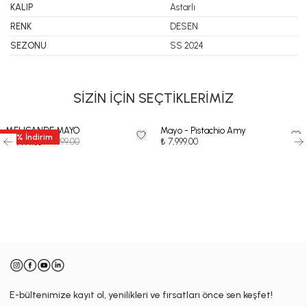
KALIP
Astarlı
RENK
DESEN
SEZONU
SS 2024
SİZİN İÇİN SEÇTİKLERİMİZ
MELISANDE MAYO
Mayo - Pistachio Amy
35
%
İndirim
₺ 9,999.00
₺ 7,999.00
₺ 6,499.35
-
E-bültenimize kayıt ol, yenilikleri ve fırsatları önce sen keşfet!