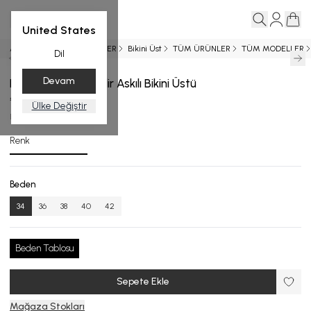
United States
Ana Sayfa
YENİ GELENLER
Bikini Üst
TÜM ÜRÜNLER
TÜM MODELLER
Dil
Devam
Desenli Ayarlanabilir Askılı Bikini Üstü
₺ 3,999.00
Ülke Değiştir
BU.4755-24_R133_34
Renk
Beden
34
36
38
40
42
Beden Tablosu
Sepete Ekle
Mağaza Stokları