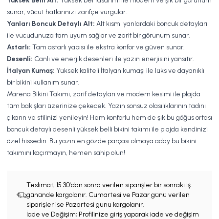
Yüksek Belli Alt:
Yüksek bel tasarımı ile modern ve şık bir görünüm
sunar, vücut hatlarınızı zarifçe vurgular.
Yanları Boncuk Detaylı Alt:
Alt kısmı yanlardaki boncuk detayları
ile vücudunuza tam uyum sağlar ve zarif bir görünüm sunar.
Astarlı:
Tam astarlı yapısı ile ekstra konfor ve güven sunar.
Desenli:
Canlı ve enerjik desenleri ile yazın enerjisini yansıtır.
İtalyan Kumaş:
Yüksek kaliteli İtalyan kumaşı ile lüks ve dayanıklı
bir bikini kullanım sunar.
Marena Bikini Takımı, zarif detayları ve modern kesimi ile plajda
tüm bakışları üzerinize çekecek. Yazın sonsuz olasılıklarının tadını
çıkarın ve stilinizi yenileyin! Hem konforlu hem de şık bu göğüs ortası
boncuk detaylı desenli yüksek belli bikini takımı ile plajda kendinizi
özel hissedin. Bu yazın en gözde parçası olmaya aday bu bikini
takımını kaçırmayın, hemen sahip olun!
Teslimat;
15.30'dan sonra verilen siparişler bir sonraki iş
gününde kargolanır. Cumartesi ve Pazar günü verilen
siparişler ise Pazartesi günü kargolanır.
İade ve Değişim; Profilinize giriş yaparak iade ve değişim