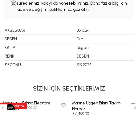
süreçlerinizi kolaylıkla yönetebilirsiniz. Daha fazla bilgi için
iade ve değişim politikamıza göz atın.
AKSESUAR
Boncuk
DESEN
Düz
KALIP
Üçgen
RENK
DESEN
SEZONU
SS 2024
SİZİN İÇİN SEÇTİKLERİMİZ
Mayokini - Ethnic Eleonore
Marine Üçgen Bikini Takımı -
50
%
İndirim
₺ 12,999.00
₺ 6,499.50
Harper
₺ 6,499.00
-