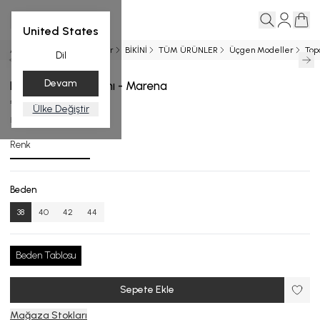
United States
Ana Sayfa
Yeni Gelenler
BİKİNİ
TÜM ÜRÜNLER
Üçgen Modeller
Top
Dil
Devam
Desenli Bikini Takımı - Marena
₺ 8,999.00
Ülke Değiştir
B.1009-24_R133_38
Renk
Beden
38
40
42
44
Beden Tablosu
Sepete Ekle
Mağaza Stokları