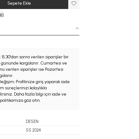
Sepete Ekle
rı
;
15.30'dan sonra verilen siparişler bir
iş gününde kargolanır. Cumartesi ve
ü verilen siparişler ise Pazartesi
olanır.
eğişim; Profilinize giriş yaparak iade
m süreçlerinizi kolaylıkla
irsiniz. Daha fazla bilgi için iade ve
politikamıza göz atın.
DESEN
SS 2024