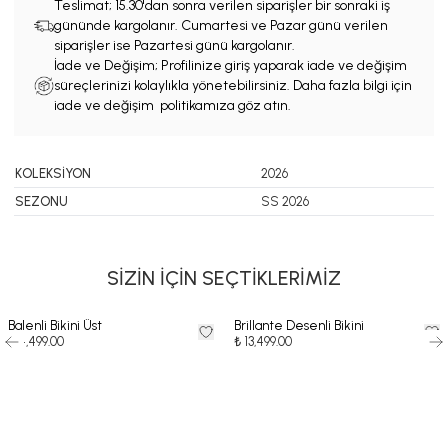
Teslimat;
15.30'dan sonra verilen siparişler bir sonraki iş
gününde kargolanır. Cumartesi ve Pazar günü verilen
siparişler ise Pazartesi günü kargolanır.
İade ve Değişim; Profilinize giriş yaparak iade ve değişim
süreçlerinizi kolaylıkla yönetebilirsiniz. Daha fazla bilgi için
iade ve değişim politikamıza göz atın.
KOLEKSİYON
2026
SEZONU
SS 2026
SİZİN İÇİN SEÇTİKLERİMİZ
Balenli Bikini Üst
Brillante Desenli Bikini
₺ 4,499.00
₺ 13,499.00
-