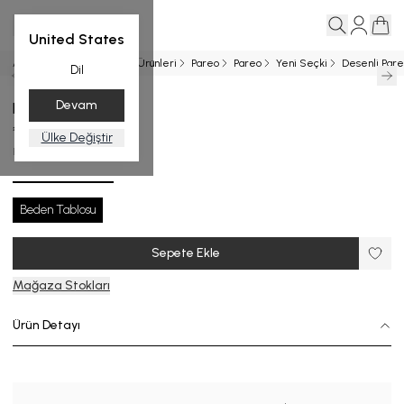
United States
Ana Sayfa
Entegrasyon Ürünleri
Pareo
Pareo
Yeni Seçki
Desenli Par
Dil
Devam
Desenli Pareo
₺ 7,999.00
Ülke Değiştir
P.3056-26_R133_STD
Beden Tablosu
Sepete Ekle
Mağaza Stokları
Ürün Detayı