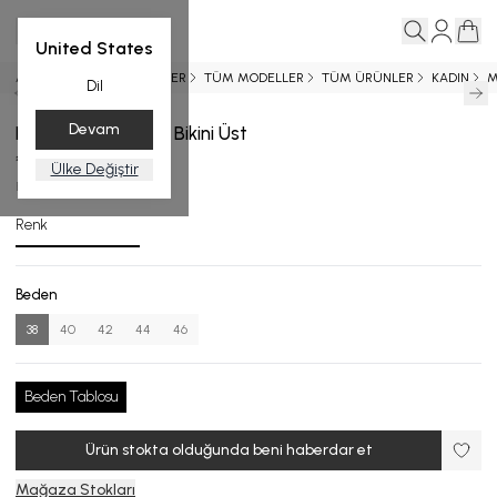
United States
Ana Sayfa
YENİ GELENLER
TÜM MODELLER
TÜM ÜRÜNLER
KADIN
M
Dil
Devam
Desenli Telli Kapsız Bikini Üst
₺ 3,999.00
Ülke Değiştir
BU.4769-24_R133_38
Renk
Beden
38
40
42
44
46
Beden Tablosu
Ürün stokta olduğunda beni haberdar et
Mağaza Stokları