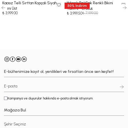
Kapsız Telli Sırttan Kopçalı Siyah
Yüksek Bel Çok Renkli Bikini
50
%
İndirim
Bikini Üst
Takımı - Crocus
₺ 3,999.00
₺ 7,999.00
₺ 3,999.50
-
E-bültenimize kayıt ol, yenilikleri ve fırsatları önce sen keşfet!
Kampanya ve duyurular hakkında e-posta almak istiyorum.
Mağaza Bul