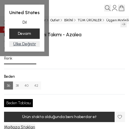
United States
Ana Sayfa
Yeni Gelenler
Outlet
BİKİNİ
TÜM ÜRÜNLER
Üçgen Modell
Dil
50
%
İndirim
Devam
Desenli Üçgen Bikini Takımı - Azalea
₺ 9,999.00
₺ 4,999.50
Ülke Değiştir
B.1032-24_R133_36
Renk
Beden
36
38
40
42
Beden Tablosu
Ürün stokta olduğunda beni haberdar et
Mağaza Stokları