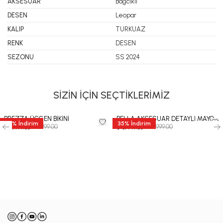
AKSESUAR
Bağcıklı
DESEN
Leopar
KALIP
TURKUAZ
RENK
DESEN
SEZONU
SS 2024
SİZİN İÇİN SEÇTİKLERİMİZ
BREZZA ÜÇGEN BİKİNİ
BELLA AKSESUAR DETAYLI MAYO
35
%
İndirim
35
%
İndirim
₺ 9,999.00
₺ 12,999.00
₺ 6,499.35
₺ 8,449.35
-