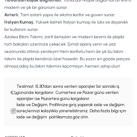
Yanlardan Kuşak Bağlamalı:
Yanlardan kuşak bağlamalı alt kısmı,
modern ve şık bir görünüm sunar.
Astarlı:
Tam astarlı yapısı ile ekstra konfor ve güven sunar.
İtalyan Kumaş:
Yüksek kaliteli İtalyan kumaşı ile lüks ve dayanıklı
bir kullanım sunar.
Azalea Bikini Takımı, zarif detayları ve modern kesimi ile plajda
tüm bakışları üzerinize çekecek. Şimdi sipariş verin ve yaz
sezonunda stilinizi yenileyin! Hem konforlu hem de şık bu bikini
takımı ile plajda kendinizi özel hissedin. Bu yazın en gözde parçası
olmaya aday bu bikini takımını kaçırmayın, hemen sahip olun!
Teslimat;
15.30'dan sonra verilen siparişler bir sonraki iş
gününde kargolanır. Cumartesi ve Pazar günü verilen
siparişler ise Pazartesi günü kargolanır.
İade ve Değişim; Profilinize giriş yaparak iade ve değişim
süreçlerinizi kolaylıkla yönetebilirsiniz. Daha fazla bilgi için
iade ve değişim politikamıza göz atın.