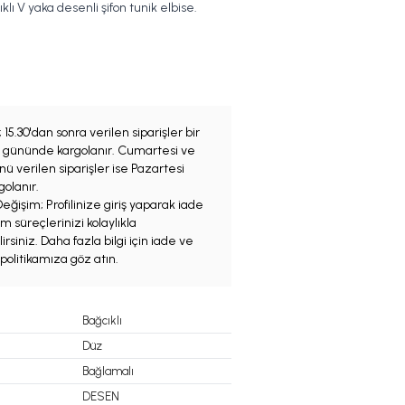
klı V yaka desenli şifon tunik elbise.
;
15.30'dan sonra verilen siparişler bir
iş gününde kargolanır. Cumartesi ve
ü verilen siparişler ise Pazartesi
olanır.
eğişim; Profilinize giriş yaparak iade
m süreçlerinizi kolaylıkla
irsiniz. Daha fazla bilgi için iade ve
politikamıza göz atın.
Bağcıklı
Düz
Bağlamalı
DESEN