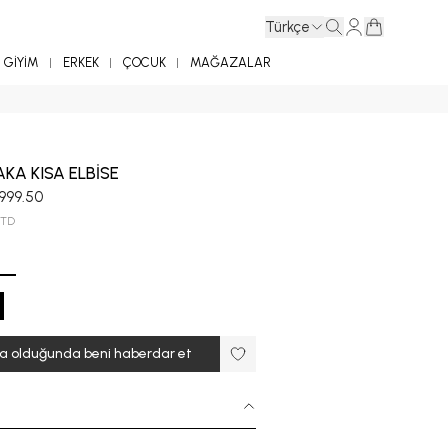
Türkçe
GİYİM
ERKEK
ÇOCUK
MAĞAZALAR
AKA KISA ELBİSE
,999.50
STD
ta olduğunda beni haberdar et