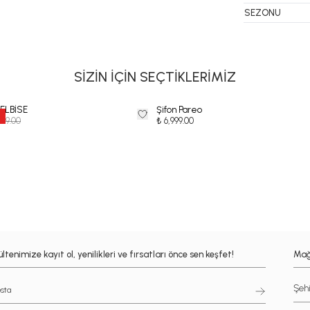
SEZONU
SİZİN İÇİN SEÇTİKLERİMİZ
 ELBİSE
Şifon Pareo
,999.00
₺ 6,999.00
ltenimize kayıt ol, yenilikleri ve fırsatları önce sen keşfet!
Mağ