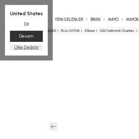
United States
YENİ GELENLER
BİKİNİ
MAYO
MAYOKİ
Dil
Ana Sayfa
SS 2024
PLAJ GİYİM
Elbise
%50 İndirimli Ürünler.
Devam
Ülke Değiştir