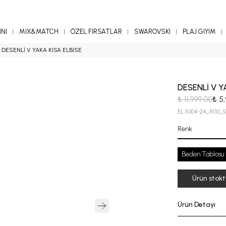
Nİ
MİX&MATCH
ÖZEL FIRSATLAR
SWAROVSKİ
PLAJ GİYİM
DESENLİ V YAKA KISA ELBİSE
DESENLİ V Y
₺ 11,999.00
₺ 5
EL.5004-24_R133_
Renk
Beden Tablosu
Ürün stok
Ürün Detayı