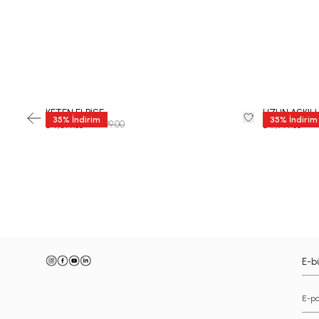
KETEN ELBİSE
UZUN ASKILI
35
%
İndirim
35
%
İndirim
₺ 13,999.00
₺ 11
₺ 9,099.35
₺ 7,799.35
-
E-bü