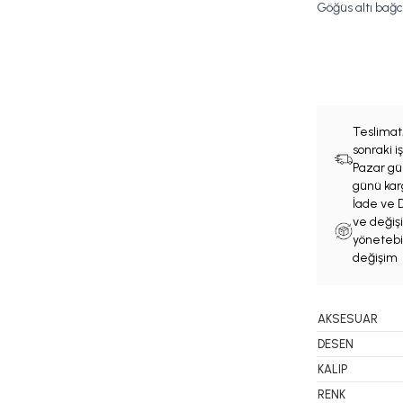
Göğüs altı bağcı
Teslimat
sonraki 
Pazar gün
günü karg
İade ve D
ve değişi
yönetebil
değişim 
AKSESUAR
DESEN
KALIP
RENK