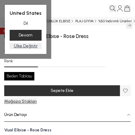
United States
Ana Sayfa
SS 2024
GÜNLÜK ELBİSE
PLAJ GİYİM
%50 İndirimli Ürünler.
Dil
50
%
İndirim
Devam
Kuşaklı Vual Beyaz Elbise - Rose Dress
₺ 7,499.00
₺ 3,749.50
Ülke Değiştir
EL.5126-24_R115_STD
Renk
Beden Tablosu
Sepete Ekle
Mağaza Stokları
Ürün Detayı
Vual Elbise - Rose Dress