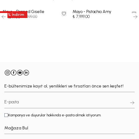
Mayo - Draped Giselle
Mayo - Pistachio Amy
50
%
İndirim
₺ 8,499.00
₺ 7,999.00
₺ 4,249.50
-
E-bültenimize kayıt ol, yenilikleri ve fırsatları önce sen keşfet!
Kampanya ve duyurular hakkında e-posta almak istiyorum.
Mağaza Bul