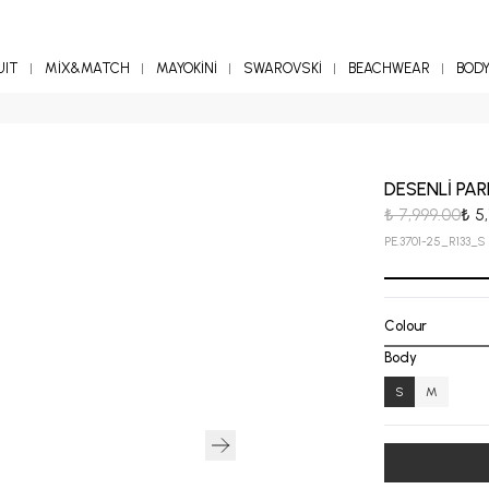
UIT
MİX&MATCH
MAYOKİNİ
SWAROVSKİ
BEACHWEAR
BOD
DESENLİ PA
₺ 7,999.00
₺ 5,
PE.3701-25_R133_S
Colour
Body
S
M