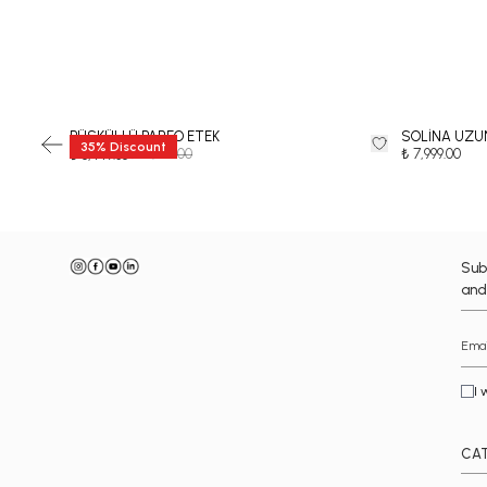
PÜSKÜLLÜ PAREO ETEK
SOLİNA UZU
35
%
Discount
₺ 12,999.00
₺ 7,999.00
₺ 8,449.35
Sub
and
I 
CA