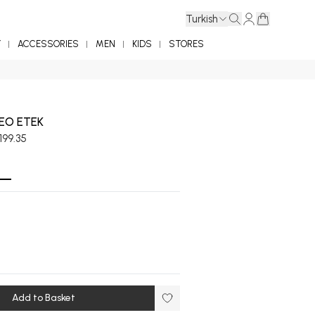
Turkish
Y
ACCESSORIES
MEN
KIDS
STORES
REO ETEK
199.35
Add to Basket