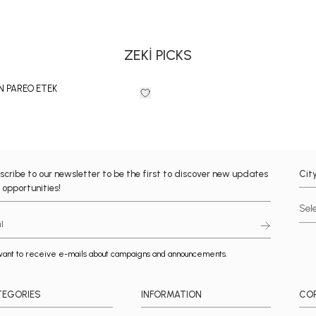
ZEKİ PICKS
N PAREO ETEK
scribe to our newsletter to be the first to discover new updates
Cit
 opportunities!
want to receive e-mails about campaigns and announcements.
TEGORIES
INFORMATION
CO