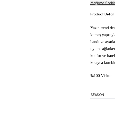
Mağaza Stokla
Product Detail
Yazın trend des
kumaş yapısıyla
bandı ve ayarla
uyum sağlarken
konfor ve harek
kolayca kombin
%100 Viskon
SEASON
BIKINI