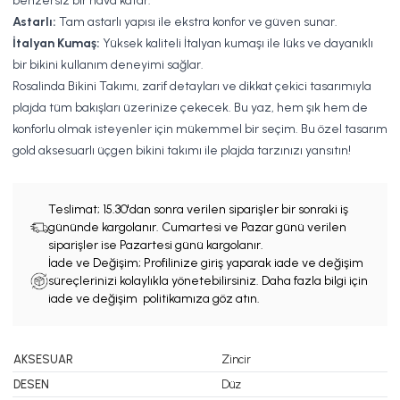
benzersiz bir hava katar.
Astarlı:
Tam astarlı yapısı ile ekstra konfor ve güven sunar.
İtalyan Kumaş:
Yüksek kaliteli İtalyan kumaşı ile lüks ve dayanıklı
bir bikini kullanım deneyimi sağlar.
Rosalinda Bikini Takımı, zarif detayları ve dikkat çekici tasarımıyla
plajda tüm bakışları üzerinize çekecek. Bu yaz, hem şık hem de
konforlu olmak isteyenler için mükemmel bir seçim. Bu özel tasarım
gold aksesuarlı üçgen bikini takımı ile plajda tarzınızı yansıtın!
Teslimat;
15.30'dan sonra verilen siparişler bir sonraki iş
gününde kargolanır. Cumartesi ve Pazar günü verilen
siparişler ise Pazartesi günü kargolanır.
İade ve Değişim; Profilinize giriş yaparak iade ve değişim
süreçlerinizi kolaylıkla yönetebilirsiniz. Daha fazla bilgi için
iade ve değişim politikamıza göz atın.
AKSESUAR
Zincir
DESEN
Düz