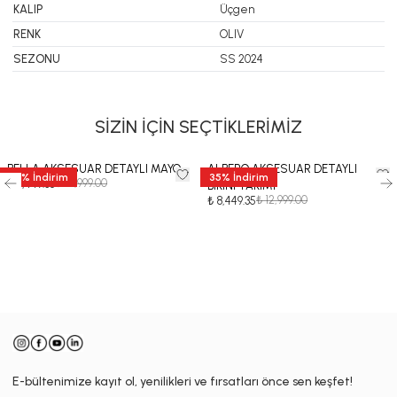
KALIP
Üçgen
RENK
OLIV
SEZONU
SS 2024
SİZİN İÇİN SEÇTİKLERİMİZ
BELLA AKSESUAR DETAYLI MAYO
ALBERO AKSESUAR DETAYLI
35
%
İndirim
35
%
İndirim
₺ 12,999.00
₺ 8,449.35
BİKİNİ TAKIMI
₺ 12,999.00
₺ 8,449.35
-
E-bültenimize kayıt ol, yenilikleri ve fırsatları önce sen keşfet!