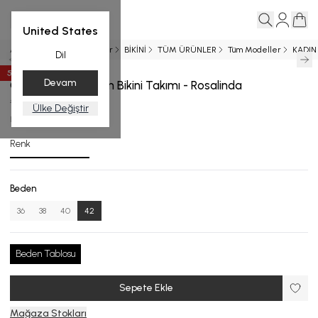
United States
Ana Sayfa
Yeni Gelenler
BİKİNİ
TÜM ÜRÜNLER
Tüm Modeller
KADIN
Dil
50
%
İndirim
Devam
Gold Detaylı Üçgen Bikini Takımı - Rosalinda
₺ 7,999.00
₺ 3,999.50
Ülke Değiştir
B.1719-24_R151_42
Renk
Beden
36
38
40
42
Beden Tablosu
Sepete Ekle
Mağaza Stokları