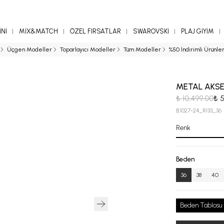
Nİ
MİX&MATCH
ÖZEL FIRSATLAR
SWAROVSKİ
PLAJ GİYİM
Üçgen Modeller
Toparlayıcı Modeller
Tüm Modeller
%50 İndirimli Ürünler
METAL AKSES
₺ 10,499.00
₺ 
B.1027-24_R133_36
Renk
Beden
36
38
40
Beden Tablosu