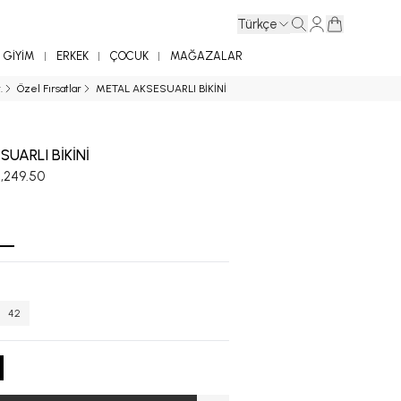
Türkçe
GİYİM
ERKEK
ÇOCUK
MAĞAZALAR
.
Özel Fırsatlar
METAL AKSESUARLI BİKİNİ
UARLI BİKİNİ
5,249.50
42