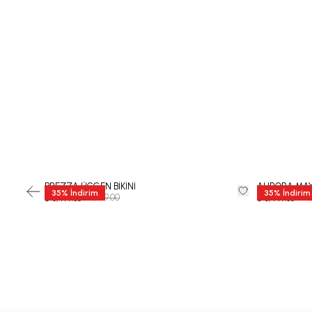
BREZZA ÜÇGEN BİKİNİ
AURORA MA
35
%
İndirim
35
%
İndirim
₺ 9,999.00
₺ 12
₺ 6,499.35
₺ 8,449.35
-