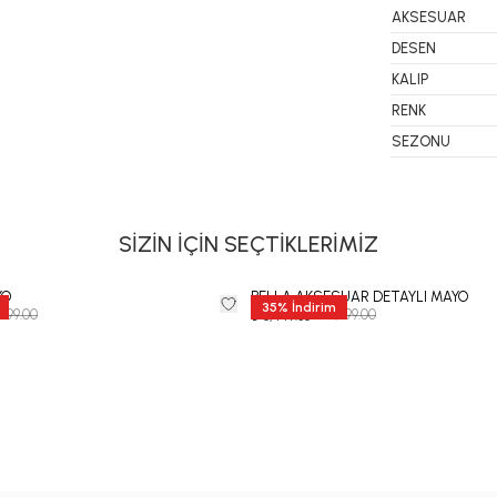
AKSESUAR
DESEN
KALIP
RENK
SEZONU
SİZİN İÇİN SEÇTİKLERİMİZ
YO
BELLA AKSESUAR DETAYLI MAYO
35
%
İndirim
,999.00
₺ 12,999.00
₺ 8,449.35