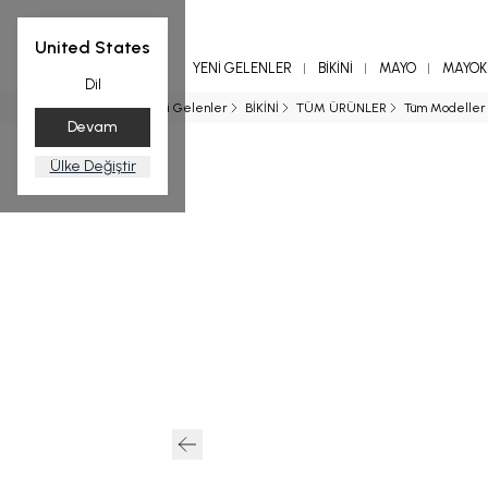
United States
YENİ GELENLER
BİKİNİ
MAYO
MAYOKİ
Dil
Ana Sayfa
Yeni Gelenler
BİKİNİ
TÜM ÜRÜNLER
Tüm Modeller
Devam
Ülke Değiştir