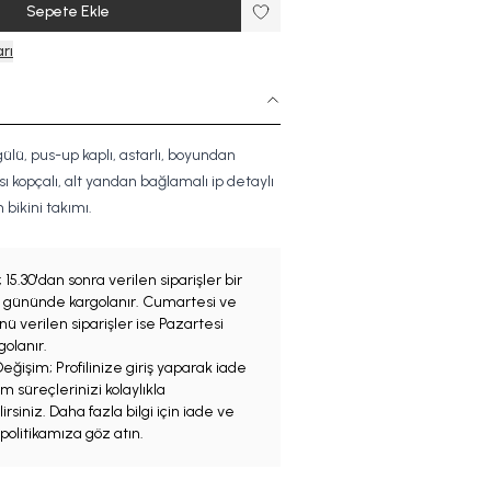
Sepete Ekle
rı
lü, pus-up kaplı, astarlı, boyundan
ı kopçalı, alt yandan bağlamalı ip detaylı
bikini takımı.
;
15.30'dan sonra verilen siparişler bir
iş gününde kargolanır. Cumartesi ve
ü verilen siparişler ise Pazartesi
olanır.
eğişim; Profilinize giriş yaparak iade
m süreçlerinizi kolaylıkla
irsiniz. Daha fazla bilgi için iade ve
politikamıza göz atın.