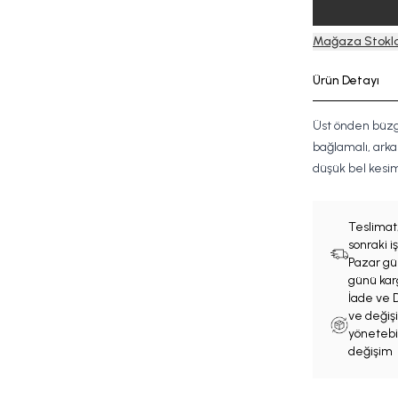
Mağaza Stokla
Ürün Detayı
Üst önden büzgü
bağlamalı, arkas
düşük bel kesim 
Teslimat
sonraki 
Pazar gün
günü karg
İade ve D
ve değişi
yönetebil
değişim 