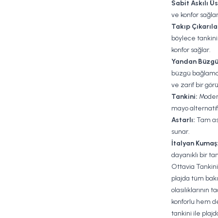
Sabit Askılı Üs
ve konfor sağlar
Takıp Çıkarılab
böylece tankini
konfor sağlar.
Yandan Büzgü 
büzgü bağlama
ve zarif bir gö
Tankini:
Modern
mayo alternatif
Astarlı:
Tam ast
sunar.
İtalyan Kumaş
dayanıklı bir ta
Ottavia Tankini
plajda tüm bakı
olasılıklarının t
konforlu hem de
tankini ile plaj