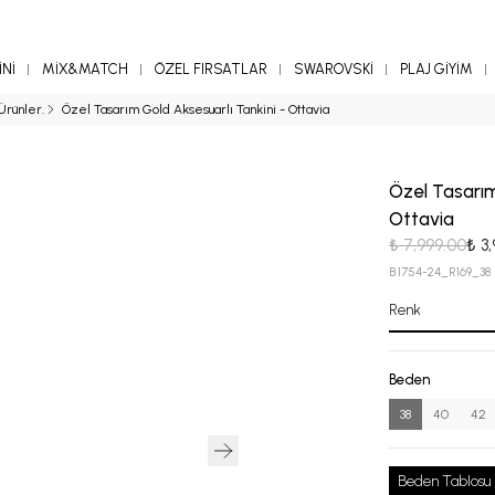
Nİ
MİX&MATCH
ÖZEL FIRSATLAR
SWAROVSKİ
PLAJ GİYİM
Ürünler.
Özel Tasarım Gold Aksesuarlı Tankini - Ottavia
Özel Tasarım
Ottavia
₺ 7,999.00
₺ 3
B.1754-24_R169_38
Renk
Beden
38
40
42
Beden Tablosu