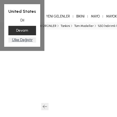
United States
YENİ GELENLER
BİKİNİ
MAYO
MAYOKİ
Dil
Ana Sayfa
TÜM ÜRÜNLER
Tankini
Tüm Modeller
%50 İndirimli 
Devam
Ülke Değiştir