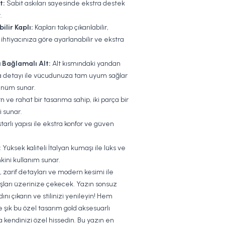
t:
Sabit askıları sayesinde ekstra destek
.
ilir Kaplı:
Kapları takıp çıkarılabilir,
 ihtiyacınıza göre ayarlanabilir ve ekstra
Bağlamalı Alt:
Alt kısmındaki yandan
 detayı ile vücudunuza tam uyum sağlar
rünüm sunar.
 ve rahat bir tasarıma sahip, iki parça bir
i sunar.
arlı yapısı ile ekstra konfor ve güven
:
Yüksek kaliteli İtalyan kumaşı ile lüks ve
nkini kullanım sunar.
, zarif detayları ve modern kesimi ile
şları üzerinize çekecek. Yazın sonsuz
adını çıkarın ve stilinizi yenileyin! Hem
 şık bu özel tasarım gold aksesuarlı
da kendinizi özel hissedin. Bu yazın en