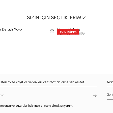
SİZİN İÇİN SEÇTİKLERİMİZ
r Detaylı Mayo
Mayo - Melanie
50
%
İndirim
₺ 7,999.00
₺ 3,999.50
ltenimize kayıt ol, yenilikleri ve fırsatları önce sen keşfet!
Mağ
mpanya ve duyurular hakkında e-posta almak istiyorum.