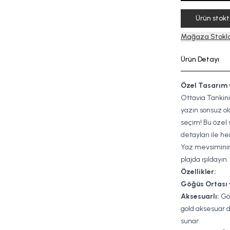
Ürün stok
Mağaza Stokla
Ürün Detayı
Özel Tasarım 
Ottavia Tankini,
yazın sonsuz ol
seçim! Bu özel 
detayları ile h
Yaz mevsiminin 
plajda ışıldayın.
Özellikler:
Göğüs Ortası 
Aksesuarlı:
Göğ
gold aksesuar d
sunar.