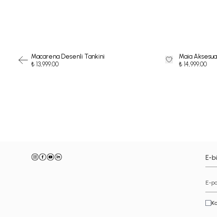
Macarena Desenli Tankini
Maia Aksesua
₺ 13,999.00
₺ 14,999.00
-
E-bü
Ka