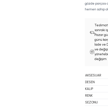
gözde parçası o
hemen sahip ol
Teslimat
sonraki 
Pazar gün
günü karg
İade ve D
ve değişi
yönetebil
değişim 
AKSESUAR
DESEN
KALIP
RENK
SEZONU