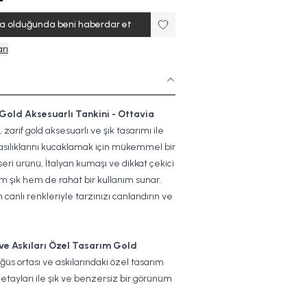
ta olduğunda beni haberdar et
rı
Gold Aksesuarlı Tankini - Ottavia
 zarif gold aksesuarlı ve şık tasarımı ile
asılıklarını kucaklamak için mükemmel bir
seri ürünü, İtalyan kumaşı ve dikkat çekici
em şık hem de rahat bir kullanım sunar.
canlı renkleriyle tarzınızı canlandırın ve
ve Askıları Özel Tasarım Gold
üs ortası ve askılarındaki özel tasarım
etayları ile şık ve benzersiz bir görünüm