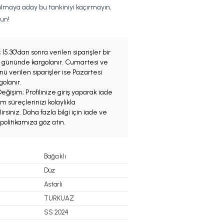
lmaya aday bu tankiniyi kaçırmayın,
un!
;
15.30'dan sonra verilen siparişler bir
iş gününde kargolanır. Cumartesi ve
ü verilen siparişler ise Pazartesi
olanır.
eğişim; Profilinize giriş yaparak iade
m süreçlerinizi kolaylıkla
irsiniz. Daha fazla bilgi için iade ve
politikamıza göz atın.
Bağcıklı
Düz
Astarlı
TURKUAZ
SS 2024