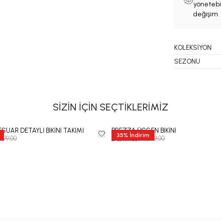
yönetebil
değişim 
KOLEKSİYON
SEZONU
SİZİN İÇİN SEÇTİKLERİMİZ
SUAR DETAYLI BİKİNİ TAKIMI
BREZZA ÜÇGEN BİKİNİ
35
%
İndirim
,999.00
₺ 9,999.00
₺ 6,499.35