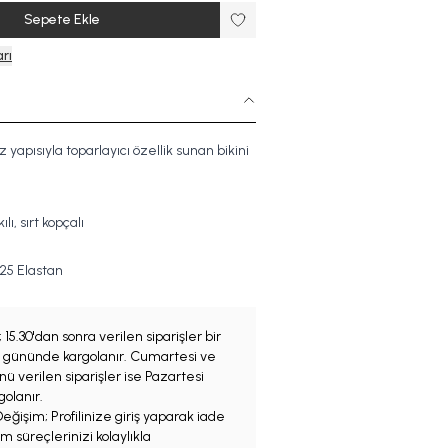
Sepete Ekle
rı
z yapısıyla toparlayıcı özellik sunan bikini
lı, sırt kopçalı
2
5
Elastan
;
15.30'dan sonra verilen siparişler bir
iş gününde kargolanır. Cumartesi ve
ü verilen siparişler ise Pazartesi
olanır.
eğişim; Profilinize giriş yaparak iade
m süreçlerinizi kolaylıkla