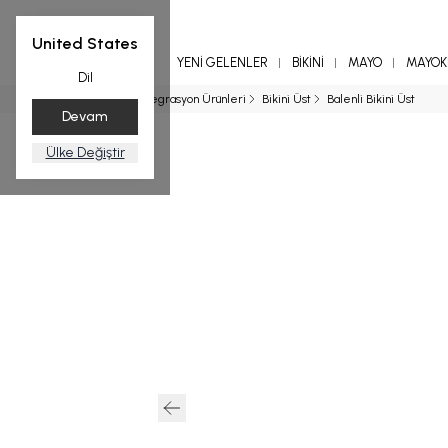
United States
YENİ GELENLER
BİKİNİ
MAYO
MAYOKİ
Dil
Ana Sayfa
Entegrasyon Ürünleri
Bikini Üst
Balenli Bikini Üst
Devam
Ülke Değiştir