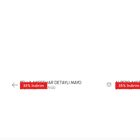
BELLA AKSESUAR DETAYLI MAYO
ALBERO AKSE
35
%
İndirim
35
%
İndirim
₺ 12,999.00
₺ 12
₺ 8,449.35
₺ 8,449.35
-