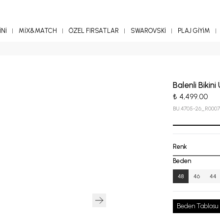
Nİ
MİX&MATCH
ÖZEL FIRSATLAR
SWAROVSKİ
PLAJ GİYİM
Balenli Bikini
₺ 4,499.00
BU.4705-26_R0007
Renk
Beden
48
46
44
Beden Tablosu