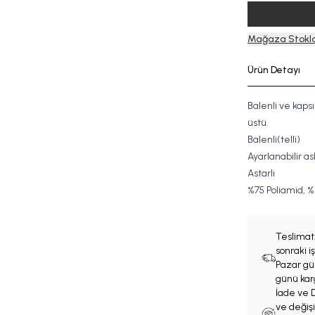
Mağaza Stokla
Ürün Detayı
Balenli ve kapsı
üstü.
Balenli(telli)
Ayarlanabilir askı
Astarlı
%
7
5
Poliamid, %
Teslimat
sonraki 
Pazar gün
günü karg
İade ve D
ve değişi