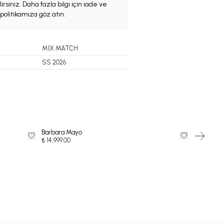
irsiniz. Daha fazla bilgi için iade ve
politikamıza göz atın.
MIX MATCH
SS 2026
Barbara Mayo
ARDENTE
35
%
İndi
₺ 14,999.00
₺
₺ 7,149.35