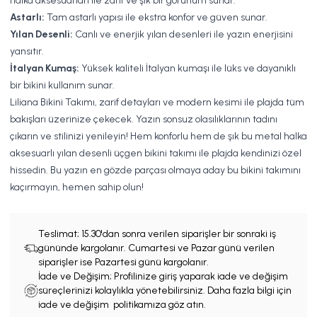
halka aksesuarları ile zarif ve şık bir görünüm sunar.
Astarlı:
Tam astarlı yapısı ile ekstra konfor ve güven sunar.
Yılan Desenli:
Canlı ve enerjik yılan desenleri ile yazın enerjisini
yansıtır.
İtalyan Kumaş:
Yüksek kaliteli İtalyan kumaşı ile lüks ve dayanıklı
bir bikini kullanım sunar.
Liliana Bikini Takımı, zarif detayları ve modern kesimi ile plajda tüm
bakışları üzerinize çekecek. Yazın sonsuz olasılıklarının tadını
çıkarın ve stilinizi yenileyin! Hem konforlu hem de şık bu metal halka
aksesuarlı yılan desenli üçgen bikini takımı ile plajda kendinizi özel
hissedin. Bu yazın en gözde parçası olmaya aday bu bikini takımını
kaçırmayın, hemen sahip olun!
Teslimat;
15.30'dan sonra verilen siparişler bir sonraki iş
gününde kargolanır. Cumartesi ve Pazar günü verilen
siparişler ise Pazartesi günü kargolanır.
İade ve Değişim; Profilinize giriş yaparak iade ve değişim
süreçlerinizi kolaylıkla yönetebilirsiniz. Daha fazla bilgi için
iade ve değişim politikamıza göz atın.