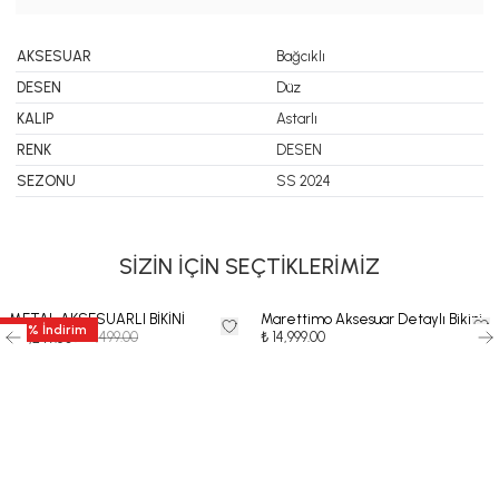
AKSESUAR
Bağcıklı
DESEN
Düz
KALIP
Astarlı
RENK
DESEN
SEZONU
SS 2024
SİZİN İÇİN SEÇTİKLERİMİZ
METAL AKSESUARLI BİKİNİ
Marettimo Aksesuar Detaylı Bikini
50
%
İndirim
₺ 10,499.00
₺ 14,999.00
₺ 5,249.50
-