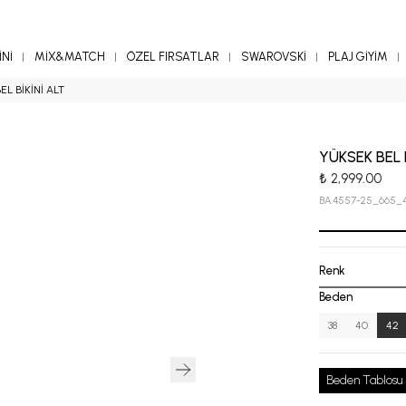
Nİ
MİX&MATCH
ÖZEL FIRSATLAR
SWAROVSKİ
PLAJ GİYİM
L BİKİNİ ALT
YÜKSEK BEL 
₺ 2,999.00
BA.4557-25_665_
Renk
Beden
38
40
42
Beden Tablosu