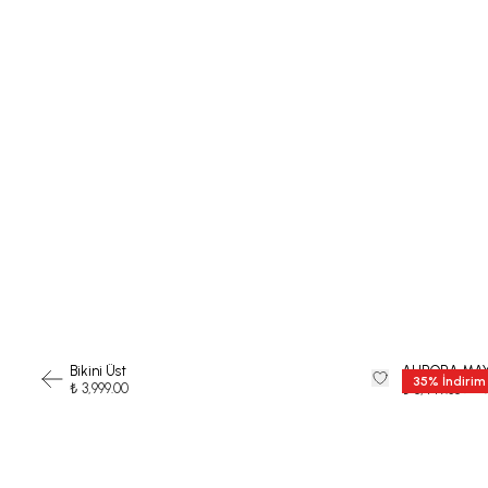
Bikini Üst
AURORA MA
35
%
İndirim
₺ 3,999.00
₺ 12
₺ 8,449.35
-