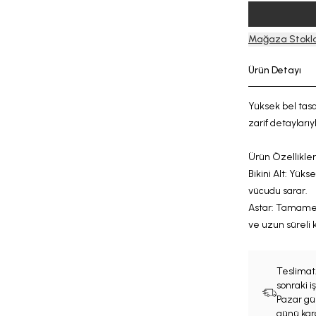
Mağaza Stokla
Ürün Detayı
Yüksek bel tasa
zarif
detaylarıy
Ürün Özellikleri
Bikini Alt:
Yükse
vücudu sarar.
Astar:
Tamamen 
ve
uzun süreli 
Teslimat
sonraki 
Pazar gün
günü karg