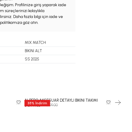
eğişim; Profilinize giriş yaparak iade
m süreçlerinizi kolaylıkla
irsiniz. Daha fazla bilgi için iade ve
politikamıza göz atın.
MIX MATCH
BİKİNİ ALT
SS 2025
ALBERO AKSESUAR DETAYLI BİKİNİ TAKIMI
BREZZA Ü
35
%
İndirim
35
%
İndi
₺ 12,999.00
₺
₺ 8,449.35
₺ 6,499.35