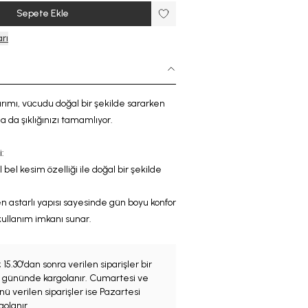
Sepete Ekle
rı
rımı, vücudu doğal bir şekilde sararken
la da
şıklığınızı tamamlıyor
.
:
l bel kesim
özelliği
ile doğal bir şekilde
astarlı yapısı sayesinde gün boyu konfor
kullanım imkanı sunar.
;
15.30'dan sonra verilen siparişler bir
iş gününde kargolanır. Cumartesi ve
ü verilen siparişler ise Pazartesi
olanır.