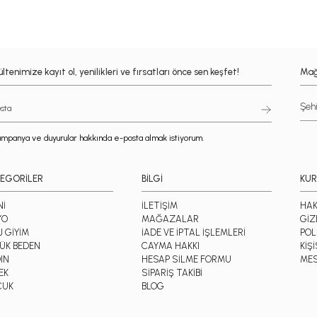
ltenimize kayıt ol, yenilikleri ve fırsatları önce sen keşfet!
Mağ
mpanya ve duyurular hakkında e-posta almak istiyorum.
EGORİLER
BİLGİ
KU
Nİ
İLETİŞİM
HAK
YO
MAĞAZALAR
GİZ
J GİYİM
İADE VE İPTAL İŞLEMLERİ
POL
ÜK BEDEN
CAYMA HAKKI
KİŞ
IN
HESAP SİLME FORMU
MES
EK
SİPARİŞ TAKİBİ
CUK
BLOG