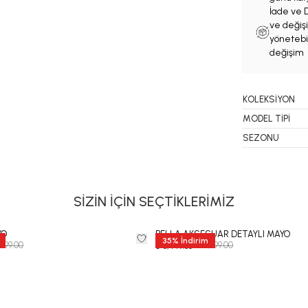
İade ve D
ve değişi
yönetebil
değişim 
KOLEKSİYON
MODEL TİPİ
SEZONU
SİZİN İÇİN SEÇTİKLERİMİZ
YO
BELLA AKSESUAR DETAYLI MAYO
35
%
İndirim
,999.00
₺ 12,999.00
₺ 8,449.35