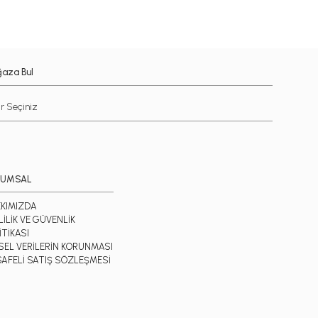
aza Bul
RUMSAL
KIMIZDA
LİLİK VE GÜVENLİK
İTİKASI
İSEL VERİLERİN KORUNMASI
AFELİ SATIŞ SÖZLEŞMESİ