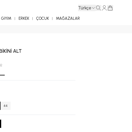
Türkçe
GİYİM
ERKEK
ÇOCUK
MAĞAZALAR
BİKİNİ ALT
42
44