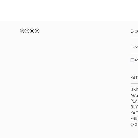
E-bü
Ka
KAT
BİKİ
MA
PLA
BÜY
KAD
ERK
ÇO