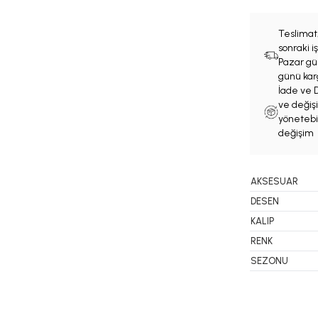
Teslimat
sonraki 
Pazar gün
günü karg
İade ve D
ve değişi
yönetebil
değişim 
AKSESUAR
DESEN
KALIP
RENK
SEZONU