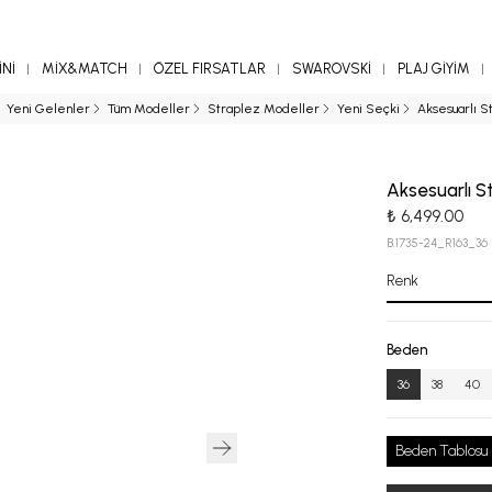
Nİ
MİX&MATCH
ÖZEL FIRSATLAR
SWAROVSKİ
PLAJ GİYİM
Yeni Gelenler
Tüm Modeller
Straplez Modeller
Yeni Seçki
Aksesuarlı St
Aksesuarlı St
₺ 6,499.00
B.1735-24_R163_36
Renk
Beden
36
38
40
Beden Tablosu