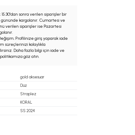
;
15.30'dan sonra verilen siparişler bir
iş gününde kargolanır. Cumartesi ve
ü verilen siparişler ise Pazartesi
olanır.
eğişim; Profilinize giriş yaparak iade
m süreçlerinizi kolaylıkla
irsiniz. Daha fazla bilgi için iade ve
politikamıza göz atın.
gold aksesuar
Düz
Straplez
KORAL
SS 2024