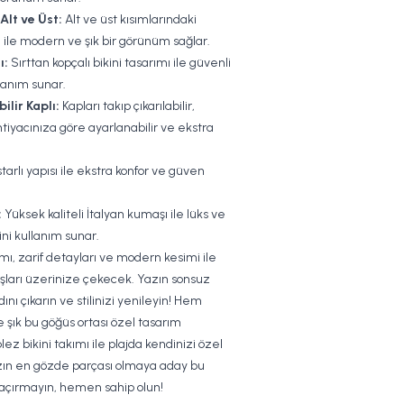
Alt ve Üst:
Alt ve üst kısımlarındaki
 ile modern ve şık bir görünüm sağlar.
ı:
Sırttan kopçalı bikini tasarımı ile güvenli
llanım sunar.
ilir Kaplı:
Kapları takıp çıkarılabilir,
htiyacınıza göre ayarlanabilir ve ekstra
arlı yapısı ile ekstra konfor ve güven
:
Yüksek kaliteli İtalyan kumaşı ile lüks ve
kini kullanım sunar.
kımı, zarif detayları ve modern kesimi ile
şları üzerinize çekecek. Yazın sonsuz
adını çıkarın ve stilinizi yenileyin! Hem
 şık bu göğüs ortası özel tasarım
lez bikini takımı ile plajda kendinizi özel
azın en gözde parçası olmaya aday bu
 kaçırmayın, hemen sahip olun!