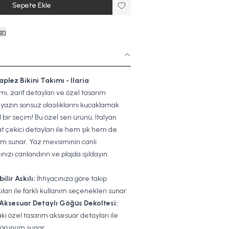
Sepete Ekle
rı
aplez Bikini Takımı - Ilaria
kımı, zarif detayları ve özel tasarım
 yazın sonsuz olasılıklarını kucaklamak
ir seçim! Bu özel seri ürünü, İtalyan
t çekici detayları ile hem şık hem de
nım sunar. Yaz mevsiminin canlı
ınızı canlandırın ve plajda ışıldayın.
ilir Askılı:
İhtiyacınıza göre takıp
kıları ile farklı kullanım seçenekleri sunar.
Aksesuar Detaylı Göğüs Dekoltesi:
i özel tasarım aksesuar detayları ile
 görünüm sunar.