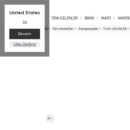
United States
YENİ GELENLER
BİKİNİ
MAYO
MAYOKİ
Dil
Ana Sayfa
BİKİNİ
Tüm Modeller
Kampanyalar
TÜM ÜRÜNLER
Devam
Ülke Değiştir