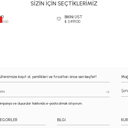
SİZİN İÇİN SEÇTİKLERİMİZ
YO
BİKİNİ ÜST
999.00
₺ 3,499.00
ltenimize kayıt ol, yenilikleri ve fırsatları önce sen keşfet!
Mağ
mpanya ve duyurular hakkında e-posta almak istiyorum.
EGORİLER
BİLGİ
KU