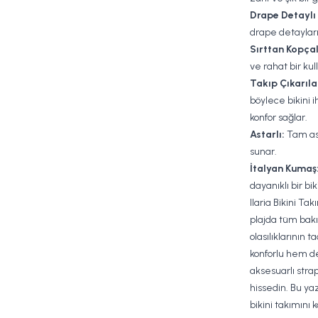
Drape Detaylı 
drape detayları
Sırttan Kopçal
ve rahat bir ku
Takıp Çıkarılab
böylece bikini i
konfor sağlar.
Astarlı:
Tam ast
sunar.
İtalyan Kumaş
dayanıklı bir bi
Ilaria Bikini Ta
plajda tüm bakı
olasılıklarının t
konforlu hem de
aksesuarlı strap
hissedin. Bu y
bikini takımını