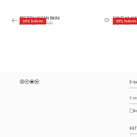
BREZZA ÜÇGEN BİKİNİ
CYNTHIA MA
35
%
İndirim
35
%
İndirim
₺ 9,999.00
₺ 9,
₺ 6,499.35
₺ 6,499.35
-
E-bü
Ka
KAT