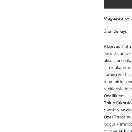
Mağaza Stokla
Ürün Detayı
Aksesuarlı Str
Ilaria Bikini Ta
aksesuarları ile
için mükemmel b
kumaşı ve dikka
rahat bir kulla
renkleriyle tarz
Özellikler:
Takıp Çıkarılab
çıkarılabilen as
Özel Tasarım 
Göğüs kısmındak
zarif ve şık bir