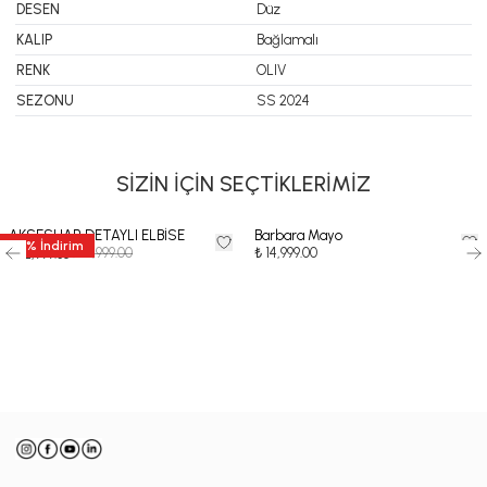
DESEN
Düz
KALIP
Bağlamalı
RENK
OLIV
SEZONU
SS 2024
SİZİN İÇİN SEÇTİKLERİMİZ
AKSESUAR DETAYLI ELBİSE
Barbara Mayo
35
%
İndirim
₺ 19,999.00
₺ 14,999.00
₺ 12,999.35
-