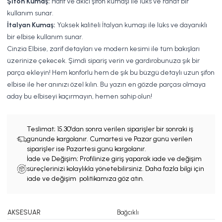
Şifon Kumaş:
Hafif ve akıcı şifon kumaşı ile lüks ve rahat bir
kullanım sunar.
İtalyan Kumaş:
Yüksek kaliteli İtalyan kumaşı ile lüks ve dayanıklı
bir elbise kullanım sunar.
Cinzia Elbise, zarif detayları ve modern kesimi ile tüm bakışları
üzerinize çekecek. Şimdi sipariş verin ve gardırobunuza şık bir
parça ekleyin! Hem konforlu hem de şık bu büzgü detaylı uzun şifon
elbise ile her anınızı özel kılın. Bu yazın en gözde parçası olmaya
aday bu elbiseyi kaçırmayın, hemen sahip olun!
Teslimat;
15.30'dan sonra verilen siparişler bir sonraki iş
gününde kargolanır. Cumartesi ve Pazar günü verilen
siparişler ise Pazartesi günü kargolanır.
İade ve Değişim; Profilinize giriş yaparak iade ve değişim
süreçlerinizi kolaylıkla yönetebilirsiniz. Daha fazla bilgi için
iade ve değişim politikamıza göz atın.
AKSESUAR
Bağcıklı