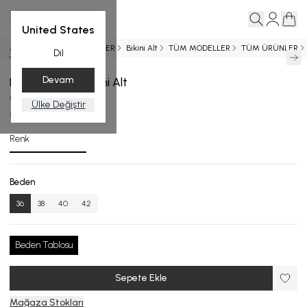
United States
Ana Sayfa
YENİ GELENLER
Bikini Alt
TÜM MODELLER
TÜM ÜRÜNLER
Dil
Devam
Desenli Astarlı Bikini Alt
₺ 3,499.00
Ülke Değiştir
BA.4552-24_R133_36
Renk
Beden
36
38
40
42
Beden Tablosu
Sepete Ekle
Mağaza Stokları