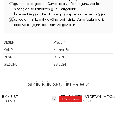
gününde kargolanır. Cumartesi ve Pazar günü verilen
siparişler ise Pazartesi günü kargolanır.
İade ve Değişim; Profilinize giriş yaparak iade ve değişim
süreçlerinizi kolaylıkla yönetebilirsiniz. Daha fazla bilgi için
iade ve değişim politikamıza göz atın.
DESEN
Missioni
KALIP
Normal Bel
RENK
DESEN
SEZONU
SS 2024
SİZİN İÇİN SEÇTİKLERİMİZ
BİKİNİ ÜST
BELLA AKSESUAR DETAYLI MAYO
35
%
İndirim
₺ 3,499.00
₺ 12,999.00
₺ 8,449.35