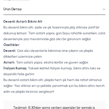
Ürün Detayı
Desenli Astarlı Bikini Alt
Bu desenli bikini altı, sade ve şık tasarımıyla plaj stilinize zarif bir
dokunuş katıyor. Tam astarlı yapısı, gün boyu rahatlık sunarken, canlı
desenleriyle yaz mevsiminde göz alıcı bir görünüm sağlar.
Özellikler:
Desenli:
Göz alıcı desenlerle bikininizi öne çıkarın ve plajda
dikkatleri üzerinize çekin.
Astarlı:
Tam astarlı yapısı, ekstra konfor ve güven sağlar.
İtalyan Kumaş:
Yüksek kaliteli İtalyan kumaşı, bikini altını lüks ve
dayanıklı hale getirir.
Bu desenli astarlı bikini altı, plajda hem şık hem de rahat olmanızı
sağlar. Yaz stilinizi en iyi şekilde yansıtmak için bu bikini altını tercih
edin ve plajda tarzınızı sergileyin!
Teslimat;
15.30'dan sonra verilen siparişler bir sonraki iş