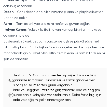
Püskül Detaylı:
Püskül detayları, bikininize bohem ve şık bir
dokunuş kazandırır.
Desenli:
Canlı desenlerle bikininizi öne çıkarın ve plajda dikkatleri
üzerinize çekin.
Astarlı:
Tam astarlı yapısı, ekstra konfor ve güven sağlar.
İtalyan Kumaş:
Yüksek kaliteli İtalyan kumaşı, bikini altını lüks ve
dayanıklı hale getirir.
Bu desenli, yüksek bel, cam boncuk detaylı ve püskül süslemeli
bikini altı, plajda tüm bakışları üzerinize çekecek. Hem şık hem de
rahat olmak için bu özel bikini altını tercih edin ve yaz stilinizi en iyi
şekilde yansıtın!
Teslimat;
15.30'dan sonra verilen siparişler bir sonraki iş
gününde kargolanır. Cumartesi ve Pazar günü verilen
siparişler ise Pazartesi günü kargolanır.
İade ve Değişim; Profilinize giriş yaparak iade ve değişim
süreçlerinizi kolaylıkla yönetebilirsiniz. Daha fazla bilgi için
iade ve değişim politikamıza göz atın.