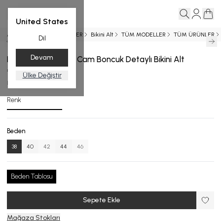
United States
Ana Sayfa
YENİ GELENLER
Bikini Alt
TÜM MODELLER
TÜM ÜRÜNLER
Dil
Devam
Desenli Yüksek Bel Cam Boncuk Detaylı Bikini Alt
₺ 3,999.00
Ülke Değiştir
BA.4553-24_R133_38
Renk
Beden
38
40
42
44
46
Beden Tablosu
Sepete Ekle
Mağaza Stokları