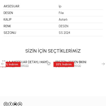
AKSESUAR
İp
DESEN
File
KALIP
Astarlı
RENK
DESEN
SEZONU
SS 2024
SİZİN İÇİN SEÇTİKLERİMİZ
BELLA AKSESUAR DETAYLI MAYO
BREZZA ÜÇGEN BİKİNİ
35
%
İndirim
35
%
İndirim
₺ 12,999.00
₺ 9,999.00
₺ 8,449.35
₺ 6,499.35
-