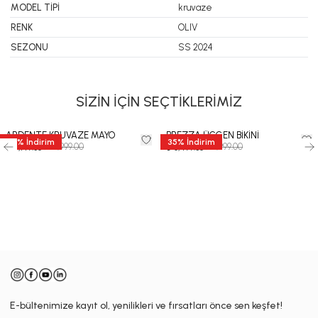
MODEL TİPİ
kruvaze
RENK
OLIV
SEZONU
SS 2024
SİZİN İÇİN SEÇTİKLERİMİZ
ARDENTE KRUVAZE MAYO
BREZZA ÜÇGEN BİKİNİ
35
%
İndirim
35
%
İndirim
₺ 10,999.00
₺ 9,999.00
₺ 7,149.35
₺ 6,499.35
-
E-bültenimize kayıt ol, yenilikleri ve fırsatları önce sen keşfet!