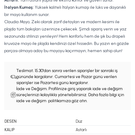
Astarlı:
Tam astarlı yapısı ile ekstra konfor ve güven sunar.
İtalyan Kumaş:
Yüksek kaliteli İtalyan kumaşı ile lüks ve dayanıklı
bir mayo kullanım sunar.
Claudia Mayo, Zeki olarak zarif detayları ve modern kesimi ile
plajda tüm bakışları üzerinize çekecek. Şimdi sipariş verin ve yaz
sezonunda stilinizi yenileyin! Hem konforlu hem de şık bu drapeli
kruvaze mayo ile plajda kendinizi özel hissedin. Bu yazın en gözde
parçası olmaya aday bu mayoyu kaçırmayın, hemen sahip olun!
Teslimat;
15.30'dan sonra verilen siparişler bir sonraki iş
gününde kargolanır. Cumartesi ve Pazar günü verilen
siparişler ise Pazartesi günü kargolanır.
İade ve Değişim; Profilinize giriş yaparak iade ve değişim
süreçlerinizi kolaylıkla yönetebilirsiniz. Daha fazla bilgi için
iade ve değişim politikamıza göz atın.
DESEN
Düz
KALIP
Astarlı