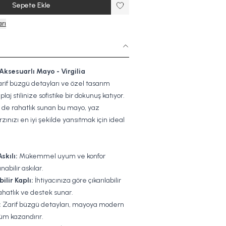
Sepete Ekle
rı
ksesuarlı Mayo - Virgilia
zarif büzgü detayları ve özel tasarım
laj stilinize sofistike bir dokunuş katıyor.
 de rahatlık sunan bu mayo, yaz
ınızı en iyi şekilde yansıtmak için ideal
skılı:
Mükemmel uyum ve konfor
abilir askılar.
ilir Kaplı:
İhtiyacınıza göre çıkarılabilir
rahatlık ve destek sunar.
:
Zarif büzgü detayları, mayoya modern
nüm kazandırır.