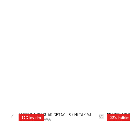
ALBERO AKSESUAR DETAYLI BİKİNİ TAKIMI
BREZZA ÜÇGE
35
%
İndirim
35
%
İndirim
₺ 12,999.00
₺ 9,
₺ 8,449.35
₺ 6,499.35