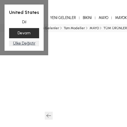
United States
YENİ GELENLER
BİKİNİ
MAYO
MAYOKİ
Dil
Ana Sayfa
Yeni Gelenler
Tüm Modeller
MAYO
TÜM ÜRÜNLER
Devam
Ülke Değiştir