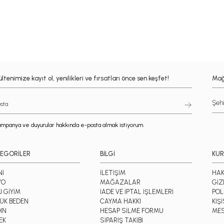
ltenimize kayıt ol, yenilikleri ve fırsatları önce sen keşfet!
Mağ
mpanya ve duyurular hakkında e-posta almak istiyorum.
EGORİLER
BİLGİ
KU
Nİ
İLETİŞİM
HAK
YO
MAĞAZALAR
GİZ
J GİYİM
İADE VE İPTAL İŞLEMLERİ
POL
ÜK BEDEN
CAYMA HAKKI
KİŞ
IN
HESAP SİLME FORMU
MES
EK
SİPARİŞ TAKİBİ