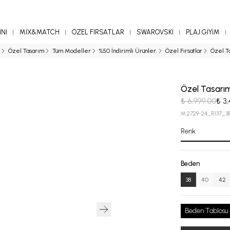
Nİ
MİX&MATCH
ÖZEL FIRSATLAR
SWAROVSKİ
PLAJ GİYİM
Özel Tasarım
Tüm Modeller
%50 İndirimli Ürünler.
Özel Fırsatlar
Özel Ta
Özel Tasarım
₺ 6,999.00
₺ 3
M.2729-24_R137_3
Renk
Beden
38
40
42
Beden Tablosu