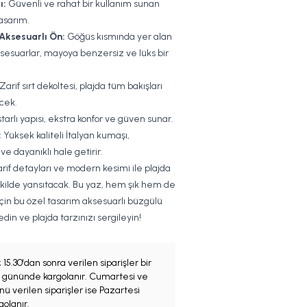
ı:
Güvenli ve rahat bir kullanım sunan
tasarım.
Aksesuarlı Ön:
Göğüs kısmında yer alan
sesuarlar, mayoya benzersiz ve lüks bir
Zarif sırt dekoltesi, plajda tüm bakışları
cek.
arlı yapısı, ekstra konfor ve güven sunar.
:
Yüksek kaliteli İtalyan kumaşı,
e dayanıklı hale getirir.
arif detayları ve modern kesimi ile plajda
 şekilde yansıtacak. Bu yaz, hem şık hem de
için bu özel tasarım aksesuarlı büzgülü
din ve plajda tarzınızı sergileyin!
;
15.30'dan sonra verilen siparişler bir
iş gününde kargolanır. Cumartesi ve
ü verilen siparişler ise Pazartesi
olanır.