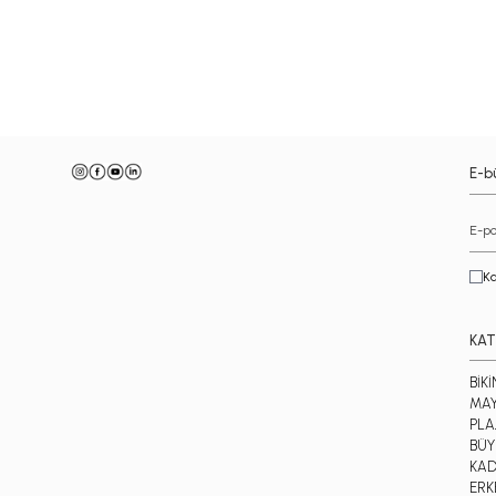
-
E-bü
Ka
KAT
BİKİ
MA
PLA
BÜY
KAD
ERK