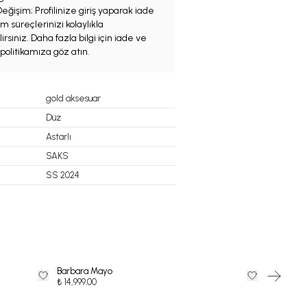
eğişim; Profilinize giriş yaparak iade
m süreçlerinizi kolaylıkla
irsiniz. Daha fazla bilgi için iade ve
politikamıza göz atın.
gold aksesuar
Düz
Astarlı
SAKS
SS 2024
Barbara Mayo
Bikini Üst
₺ 14,999.00
₺ 3,999.00