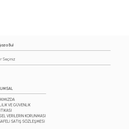
aza Bul
RUMSAL
KIMIZDA
LİLİK VE GÜVENLİK
İTİKASI
İSEL VERİLERİN KORUNMASI
AFELİ SATIŞ SÖZLEŞMESİ