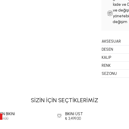
İade ve D
ve değişi
yönetebil
değişim 
AKSESUAR
DESEN
KALIP
RENK
SEZONU
SİZİN İÇİN SEÇTİKLERİMİZ
N BİKİNİ
BİKİNİ ÜST
999.00
₺ 3,499.00