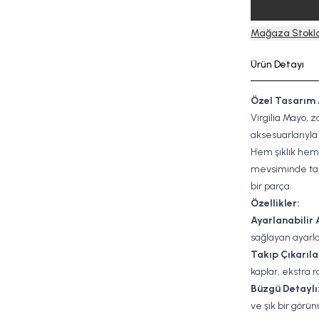
Mağaza Stokla
Ürün Detayı
Özel Tasarım A
Virgilia Mayo, 
aksesuarlarıyla p
Hem şıklık hem
mevsiminde tarz
bir parça.
Özellikler:
Ayarlanabilir A
sağlayan ayarlan
Takıp Çıkarılab
kaplar, ekstra 
Büzgü Detaylı
ve şık bir görü