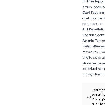
Sırttan Kopçal
sırttan kopçalı 
Özel Tasarım 
özel tasarım ak
dokunuş katar.
Sırt Dekolteli:
üzerinize çeke
Astarlı:
Tam ast
İtalyan Kumaş
mayonuzu lüks v
Virgilia Mayo, z
stilinizi en iyi
konforlu olmak 
mayoyu tercih e
Teslimat
sonraki 
Pazar gün
günü karg