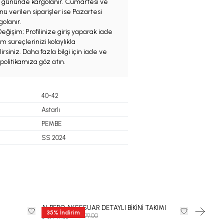
iş gününde kargolanır. Cumartesi ve
ü verilen siparişler ise Pazartesi
olanır.
eğişim; Profilinize giriş yaparak iade
m süreçlerinizi kolaylıkla
irsiniz. Daha fazla bilgi için iade ve
politikamıza göz atın.
40-42
Astarlı
PEMBE
SS 2024
ALBERO AKSESUAR DETAYLI BİKİNİ TAKIMI
Barbara 
35
%
İndirim
₺ 12,999.00
₺ 14,999.00
₺ 8,449.35