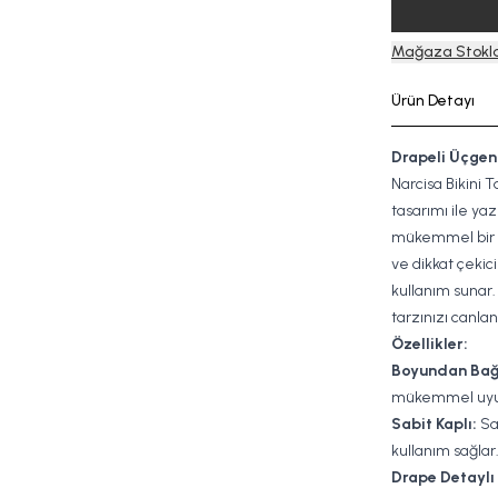
Mağaza Stokla
Ürün Detayı
Drapeli Üçgen 
Narcisa Bikini T
tasarımı ile yaz
mükemmel bir s
ve dikkat çekic
kullanım sunar.
tarzınızı canlan
Özellikler:
Boyundan Bağ
mükemmel uyum 
Sabit Kaplı:
Sab
kullanım sağlar
Drape Detaylı 