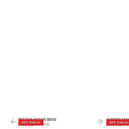
BREZZA ÜÇGEN BİKİNİ
AURORA MA
35
%
İndirim
35
%
İndirim
₺ 9,999.00
₺ 12
₺ 6,499.35
₺ 8,449.35