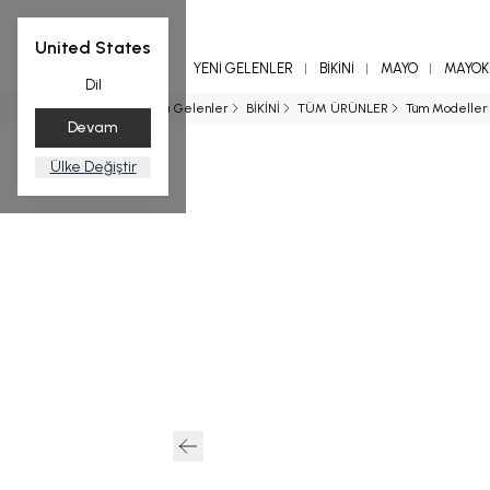
United States
YENİ GELENLER
BİKİNİ
MAYO
MAYOKİ
Dil
Ana Sayfa
Yeni Gelenler
BİKİNİ
TÜM ÜRÜNLER
Tüm Modeller
Devam
Ülke Değiştir