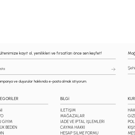
ltenimize kayıt ol, yenilikleri ve fırsatları önce sen keşfet!
Mağ
mpanya ve duyurular hakkında e-posta almak istiyorum.
EGORİLER
BİLGİ
KU
Nİ
İLETİŞİM
HAK
YO
MAĞAZALAR
GİZ
J GİYİM
İADE VE İPTAL İŞLEMLERİ
POL
ÜK BEDEN
CAYMA HAKKI
KİŞ
IN
HESAP SİLME FORMU
MES