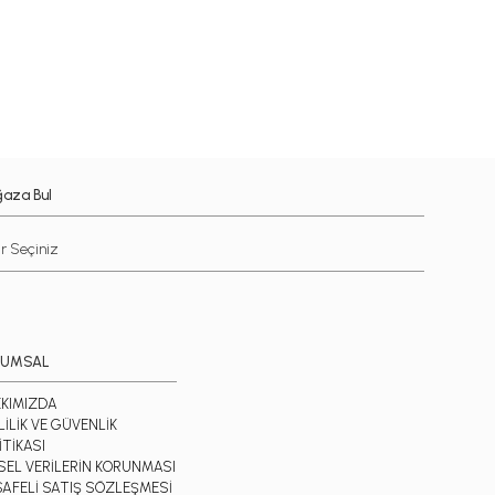
aza Bul
RUMSAL
KIMIZDA
LİLİK VE GÜVENLİK
İTİKASI
İSEL VERİLERİN KORUNMASI
AFELİ SATIŞ SÖZLEŞMESİ