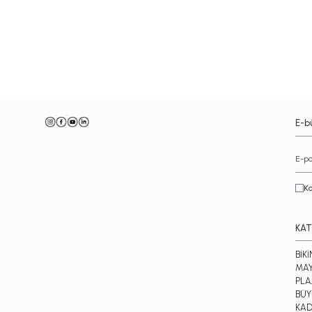
-
E-bü
Ka
KAT
BİKİ
MA
PLA
BÜY
KAD