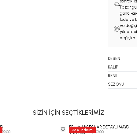
sonraki 
Pazar gün
günü karg
İade ve D
ve değişi
yönetebil
değişim 
DESEN
KALIP
RENK
SEZONU
SİZİN İÇİN SEÇTİKLERİMİZ
YO
BELLA AKSESUAR DETAYLI MAYO
35
%
İndirim
,999.00
₺ 12,999.00
₺ 8,449.35