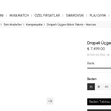
Nİ
MİX&MATCH
ÖZEL FIRSATLAR
SWAROVSKİ
PLAJ GİYİM
Tüm Modeller
Kampanyalar
Drapeli Üçgen Bikini Takımı - Narcisa
Drapeli Üçgen
₺ 7,499.00
B.1724-24_R161_36
Renk
Beden
36
38
40
Beden Tablosu