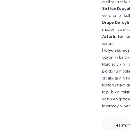
zarif ve moder
Sırttan Kopçal
ve rahat bir ku
Drape Detaylı 
modern ve şık b
Astarlı:
Tam ast
sunar.
İtalyan Kumaş
dayanıklı bir bi
Narcisa Bikini T
plajda tüm bakı
olasılıklarının t
konforlu hem de
kaplı bikini tak
yazın en gözde 
kaçırmayın, he
Teslimat