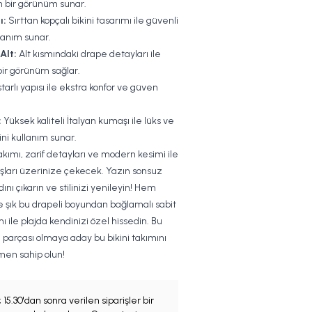
n bir görünüm sunar.
ı:
Sırttan kopçalı bikini tasarımı ile güvenli
llanım sunar.
Alt:
Alt kısmındaki drape detayları ile
ir görünüm sağlar.
arlı yapısı ile ekstra konfor ve güven
:
Yüksek kaliteli İtalyan kumaşı ile lüks ve
kini kullanım sunar.
akımı, zarif detayları ve modern kesimi ile
şları üzerinize çekecek. Yazın sonsuz
adını çıkarın ve stilinizi yenileyin! Hem
 şık bu drapeli boyundan bağlamalı sabit
ımı ile plajda kendinizi özel hissedin. Bu
parçası olmaya aday bu bikini takımını
men sahip olun!
;
15.30'dan sonra verilen siparişler bir