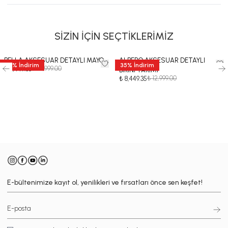
SİZİN İÇİN SEÇTİKLERİMİZ
BELLA AKSESUAR DETAYLI MAYO
ALBERO AKSESUAR DETAYLI
35
%
İndirim
35
%
İndirim
₺ 12,999.00
₺ 8,449.35
BİKİNİ TAKIMI
₺ 12,999.00
₺ 8,449.35
-
E-bültenimize kayıt ol, yenilikleri ve fırsatları önce sen keşfet!