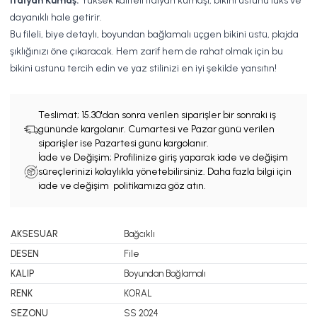
İtalyan Kumaş:
Yüksek kaliteli İtalyan kumaşı, bikini üstünü lüks ve
dayanıklı hale getirir.
Bu fileli, biye detaylı, boyundan bağlamalı üçgen bikini üstü, plajda
şıklığınızı öne çıkaracak. Hem zarif hem de rahat olmak için bu
bikini üstünü tercih edin ve yaz stilinizi en iyi şekilde yansıtın!
Teslimat;
15.30'dan sonra verilen siparişler bir sonraki iş
gününde kargolanır. Cumartesi ve Pazar günü verilen
siparişler ise Pazartesi günü kargolanır.
İade ve Değişim; Profilinize giriş yaparak iade ve değişim
süreçlerinizi kolaylıkla yönetebilirsiniz. Daha fazla bilgi için
iade ve değişim politikamıza göz atın.
AKSESUAR
Bağcıklı
DESEN
File
KALIP
Boyundan Bağlamalı
RENK
KORAL
SEZONU
SS 2024