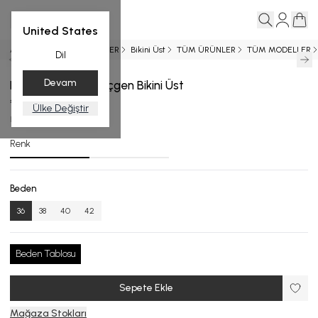
United States
Ana Sayfa
YENİ GELENLER
Bikini Üst
TÜM ÜRÜNLER
TÜM MODELLER
Dil
Devam
Fileli Biye Detaylı Üçgen Bikini Üst
₺ 3,499.00
Ülke Değiştir
BU.4710-24_R163_36
Renk
Beden
36
38
40
42
Beden Tablosu
Sepete Ekle
Mağaza Stokları