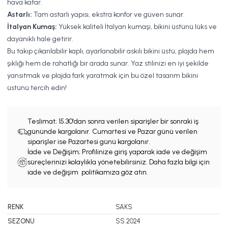
hava katar.
Astarlı:
Tam astarlı yapısı, ekstra konfor ve güven sunar.
İtalyan Kumaş:
Yüksek kaliteli İtalyan kumaşı, bikini üstünü lüks ve
dayanıklı hale getirir.
Bu takıp çıkarılabilir kaplı, ayarlanabilir askılı bikini üstü, plajda hem
şıklığı hem de rahatlığı bir arada sunar. Yaz stilinizi en iyi şekilde
yansıtmak ve plajda fark yaratmak için bu özel tasarım bikini
üstünü tercih edin!
Teslimat;
15.30'dan sonra verilen siparişler bir sonraki iş
gününde kargolanır. Cumartesi ve Pazar günü verilen
siparişler ise Pazartesi günü kargolanır.
İade ve Değişim; Profilinize giriş yaparak iade ve değişim
süreçlerinizi kolaylıkla yönetebilirsiniz. Daha fazla bilgi için
iade ve değişim politikamıza göz atın.
RENK
SAKS
SEZONU
SS 2024