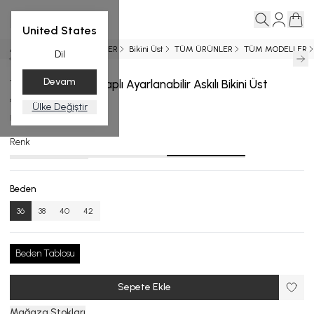
United States
Ana Sayfa
YENİ GELENLER
Bikini Üst
TÜM ÜRÜNLER
TÜM MODELLER
Dil
Devam
Takıp Çıkarılabilir Kaplı Ayarlanabilir Askılı Bikini Üst
₺ 3,299.00
Ülke Değiştir
BU.4701-24_R137_36
Renk
Beden
36
38
40
42
Beden Tablosu
Sepete Ekle
Mağaza Stokları