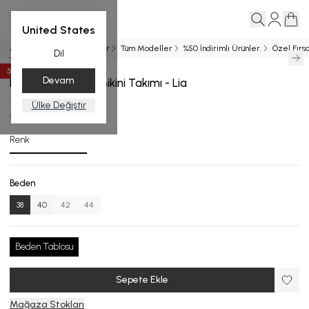
United States
Ana Sayfa
Yeni Gelenler
Tüm Modeller
%50 İndirimli Ürünler.
Özel Fırsa
Dil
50
%
İndirim
Devam
Kuş Gözü Detaylı Bikini Takımı - Lia
₺ 6,499.00
₺ 3,249.50
Ülke Değiştir
B.1826-24_R161_38
Renk
Beden
38
40
42
44
Beden Tablosu
Sepete Ekle
Mağaza Stokları