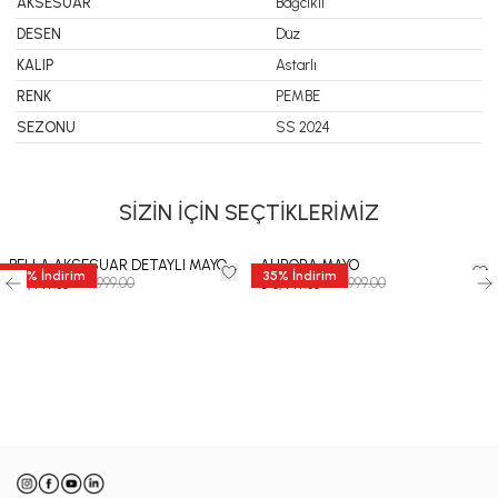
AKSESUAR
Bağcıklı
DESEN
Düz
KALIP
Astarlı
RENK
PEMBE
SEZONU
SS 2024
SİZİN İÇİN SEÇTİKLERİMİZ
BELLA AKSESUAR DETAYLI MAYO
AURORA MAYO
35
%
İndirim
35
%
İndirim
₺ 12,999.00
₺ 12,999.00
₺ 8,449.35
₺ 8,449.35
-