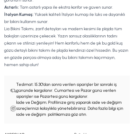
görünüm sunar.
Astarlı:
Tam astarlı yapısı ile ekstra konfor ve güven sunar.
İtalyan Kumaş:
Yüksek kaliteli İtalyan kumaşı ile lüks ve dayanıklı
bir bikini kullanım sunar.
Lia Bikini Takımı, zarif detayları ve modern kesimi ile plajda tüm
bakışları üzerinize çekecek. Yazın sonsuz olasılıklarının tadını
çıkarın ve stilinizi yenileyin! Hem konforlu hem de şık bu gold kuş
gözü detaylı bikini takımı ile plajda kendinizi özel hissedin. Bu yazın
en gözde parçası olmaya aday bu bikini takımını kaçırmayın,
hemen sahip olun!
Teslimat;
15.30'dan sonra verilen siparişler bir sonraki iş
gününde kargolanır. Cumartesi ve Pazar günü verilen
siparişler ise Pazartesi günü kargolanır.
İade ve Değişim; Profilinize giriş yaparak iade ve değişim
süreçlerinizi kolaylıkla yönetebilirsiniz. Daha fazla bilgi için
iade ve değişim politikamıza göz atın.